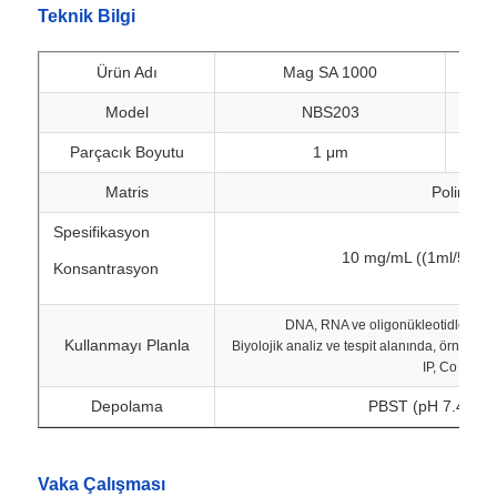
Teknik Bilgi
Ürün Adı
Mag SA 1000
Model
NBS203
Parçacık Boyutu
1 μm
Matris
Polimer
Spesifikasyon
10 mg/mL ((1ml/5ml/
Konsantrasyon
DNA, RNA ve oligonükleotidlerin ö
Kullanmayı Planla
Biyolojik analiz ve tespit alanında, örneğin in
Ana Sayfa
IP, Co IP vb.
Depolama
PBST (pH 7.4);2-8
Ürünler
Vaka Çalışması
Hakkımızda