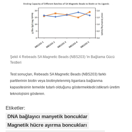
NGS manyetik boncuklar
Hücre Sıralama Manyetik Mühürler
manyetik boncuklar protein saflaştırma
Şekil 4 Rebeads SA Magnetic Beads (NBS203) 'in Bağlama Gücü
Testleri
Yüzeyde Aktif Mıknatıs Mercekleri
Test sonuçları, Rebeads SA Magnetic Beads (NBS203) farklı
partilerinin biotin veya biotinylelenmiş liganlara bağlanma
kapasitesinin temelde tutarlı olduğunu göstermektedir.istikrarlı üretim
Otomatik Enstrümanlar ve Tüketim Malzemeleri
teknolojisini gösteren.
Etiketler:
DNA bağlayıcı manyetik boncuklar
Magnetik hücre ayırma boncukları