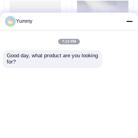
Yummy
7:15 PM
Good day, what product are you looking 
DNA Boyutu Seçimi
rna saflaştırma
for?
Manyetik Boncukları
manyetik boncukları
Talep Gönder
Talep Gönder
Ana sayfa
Hakkımızda
Bize ulaşın
Desktop Site
Site Haritası
Gizlilik Politikası