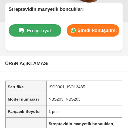
Streptavidin manyetik boncukları
Şimdi konuşalım.
En iyi fiyat
ÜRüN AçıKLAMASı
Sertifika
ISO9001, ISO13485
Model numarası
NBS203, NBS205
Parçacık Boyutu
1 µm
Streptavidin manyetik boncukları
,