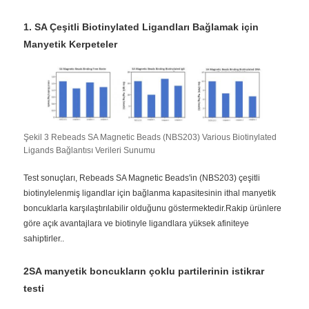
1. SA Çeşitli Biotinylated Ligandları Bağlamak için
Fabrika turu
Manyetik Kerpeteler
Kalite kontrolü
Bize Ulaşın
Şekil 3 Rebeads SA Magnetic Beads (NBS203) Various Biotinylated
Ligands Bağlantısı Verileri Sunumu
Haberler
Test sonuçları, Rebeads SA Magnetic Beads'in (NBS203) çeşitli
biotinylelenmiş ligandlar için bağlanma kapasitesinin ithal manyetik
boncuklarla karşılaştırılabilir olduğunu göstermektedir.Rakip ürünlere
Teklif Alın
göre açık avantajlara ve biotinyle ligandlara yüksek afiniteye
sahiptirler..
manyetik boncuklar nükleik asit ekstraksiyonu
2SA manyetik boncukların çoklu partilerinin istikrar
testi
DNA / RNA çıkarma kitleri