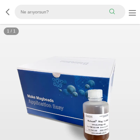
1
/
1