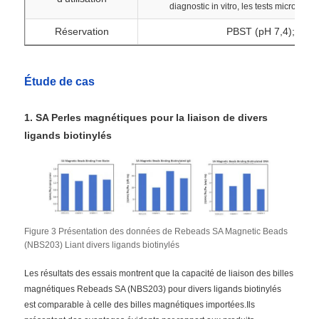
diagnostic in vitro, les tests microbiolog
Réservation
PBST (pH 7,4); 2 à 
Visite de l'usine
Étude de cas
Contrôle de qualité
1. SA Perles magnétiques pour la liaison de divers
Nous contacter
ligands biotinylés
Nouvelles
Demander un devis
Figure 3 Présentation des données de Rebeads SA Magnetic Beads
(NBS203) Liant divers ligands biotinylés
extraction d'acides nucléiques par perles magnétiques
Les résultats des essais montrent que la capacité de liaison des billes
magnétiques Rebeads SA (NBS203) pour divers ligands biotinylés
est comparable à celle des billes magnétiques importées.Ils
Des kits d'extraction d'ADN / ARN