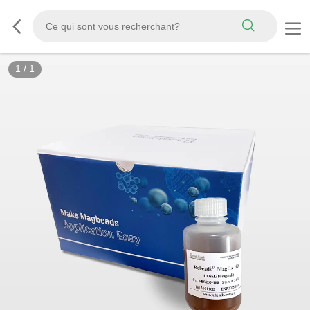
1
/
1