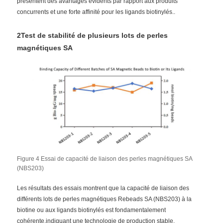
présentent des avantages évidents par rapport aux produits
concurrents et une forte affinité pour les ligands biotinylés..
Perles magnétiques NGS
2Test de stabilité de plusieurs lots de perles
magnétiques SA
Perles magnétiques pour tri cellulaire
Purification magnétique de protéine de perles
Perles magnétiques activées en surface
Instruments et consommables automatisés
Figure 4 Essai de capacité de liaison des perles magnétiques SA
(NBS203)
Les résultats des essais montrent que la capacité de liaison des
différents lots de perles magnétiques Rebeads SA (NBS203) à la
biotine ou aux ligands biotinylés est fondamentalement
cohérente,indiquant une technologie de production stable.