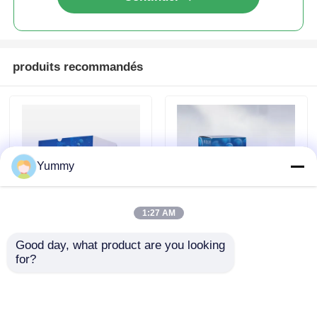
produits recommandés
Yummy
1:27 AM
Sélection de la taille
Billes magnétiques
Good day, what product are you looking 
de l'ADN Perles
pour la purification
for?
magnétiques
d'ARN
envoyer une
envoyer une