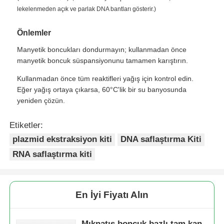
lekelenmeden açık ve parlak DNA bantları gösterir.)
NGS manyetik boncuklar
Önlemler
Manyetik boncukları dondurmayın; kullanmadan önce
Hücre Sıralama Manyetik Mühürler
manyetik boncuk süspansiyonunu tamamen karıştırın.
Kullanmadan önce tüm reaktifleri yağış için kontrol edin.
manyetik boncuklar protein saflaştırma
Eğer yağış ortaya çıkarsa, 60°C'lik bir su banyosunda
yeniden çözün.
Yüzeyde Aktif Mıknatıs Mercekleri
Etiketler:
plazmid ekstraksiyon kiti
DNA saflaştırma Kiti
Otomatik Enstrümanlar ve Tüketim Malzemeleri
RNA saflaştırma kiti
En İyi Fiyatı Alın
Mıknatıs boncuk bazlı tam kan