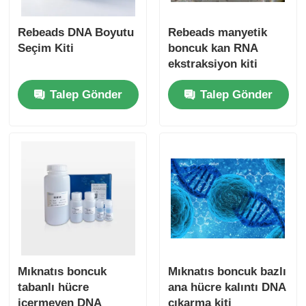
Rebeads DNA Boyutu
Rebeads manyetik
Seçim Kiti
boncuk kan RNA
ekstraksiyon kiti
Talep Gönder
Talep Gönder
Mıknatıs boncuk
Mıknatıs boncuk bazlı
tabanlı hücre
ana hücre kalıntı DNA
içermeyen DNA
çıkarma kiti