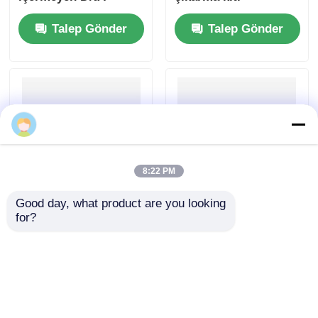
çıkarma kiti
Talep Gönder
Talep Gönder
Yummy
8:22 PM
Good day, what product are you looking 
Manyetik Boncuk
Mag Beads Büyük
for?
Tabanlı PCR Ürün
Hacimli Gel DNA
Saflaştırma Kiti
Ekstraksiyon Kiti
Talep Gönder
Talep Gönder