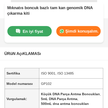
Mıknatıs boncuk bazlı tam kan genomik DNA
çıkarma kiti
Şimdi konuşalım.
En iyi fiyat
ÜRüN AçıKLAMASı
Sertifika
ISO 9001, ISO 13485
Model numarası
GP102
Küçük DNA Parça Arıtma Boncukları
,
Vurgulamak:
5mL DNA Parça Arıtma
,
500mL dna arıtma boncukları