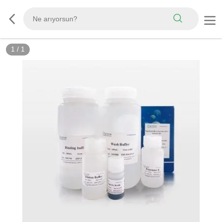
1
/
1