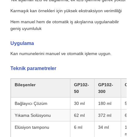
Karmaşık kan örnekleri için yüksek ekstraksiyon verimliliği
Hem manuel hem de otomatik iş akışlarına uygulanabilir
geniş uyumluluk
Uygulama
Kan numunelerini manuel ve otomatik işleme uygun.
Teknik parametreler
Bileşenler
GP102-
GP102-
GP10
50
300
Bağlayıcı Çözüm
30 ml
180 ml
580 μ
Yıkama Solüsyonu
62 ml
372 ml
600 μ
Elüsiyon tamponu
6 ml
34 ml
100 μ
mL