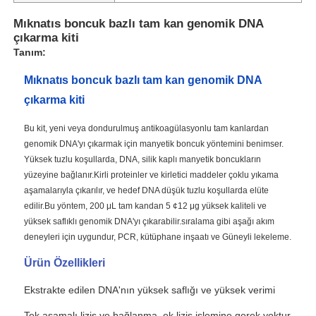
Mıknatıs boncuk bazlı tam kan genomik DNA
çıkarma kiti
Tanım:
Mıknatıs boncuk bazlı tam kan genomik DNA
çıkarma kiti
Bu kit, yeni veya dondurulmuş antikoagülasyonlu tam kanlardan
genomik DNA'yı çıkarmak için manyetik boncuk yöntemini benimser.
Yüksek tuzlu koşullarda, DNA, silik kaplı manyetik boncukların
yüzeyine bağlanır.Kirli proteinler ve kirletici maddeler çoklu yıkama
aşamalarıyla çıkarılır, ve hedef DNA düşük tuzlu koşullarda elüte
edilir.Bu yöntem, 200 μL tam kandan 5 ¢12 μg yüksek kaliteli ve
yüksek saflıklı genomik DNA'yı çıkarabilir.sıralama gibi aşağı akım
deneyleri için uygundur, PCR, kütüphane inşaatı ve Güneyli lekeleme.
Ürün Özellikleri
Ekstrakte edilen DNA'nın yüksek saflığı ve yüksek verimi
Tek aşamalı lizis ve bağlanma, ek lizis işlemine gerek yoktur