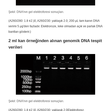
Şekil: DNA'nın gel elektroforesi sonuçları.
Fabrika turu
(A260/280: 1.8 ¢2.)0, A260/230: yaklaşık 2.0; 200 μL tam kanın DNA
verimi 5 μg'den fazladır. Elektroroze, leke olmadan açık ve parlak DNA
Kalite kontrolü
bantları gösterir.)
2 ml kan örneğinden alınan genomik DNA tespit
Bize Ulaşın
verileri
Haberler
Teklif Alın
manyetik boncuklar nükleik asit ekstraksiyonu
Şekil: DNA'nın gel elektroforesi sonuçları.
DNA / RNA çıkarma kitleri
(A260/280: 1.8 ¢2.)0, A260/230: yaklaşık 2.0Elektroforez,