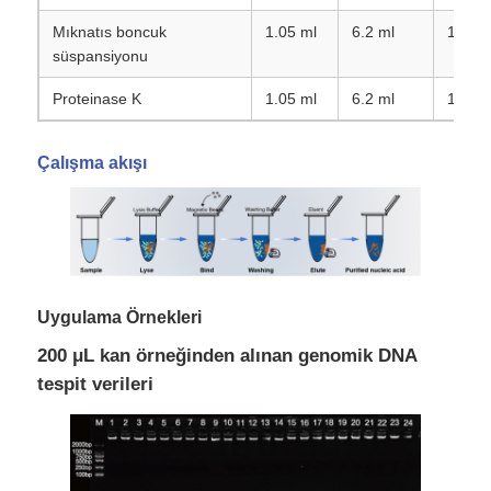
Mıknatıs boncuk
1.05 ml
6.2 ml
1.35 m
süspansiyonu
Proteinase K
1.05 ml
6.2 ml
1.35 m
Çalışma akışı
Uygulama Örnekleri
Ana Sayfa
200 μL kan örneğinden alınan genomik DNA
tespit verileri
Ürünler
Hakkımızda