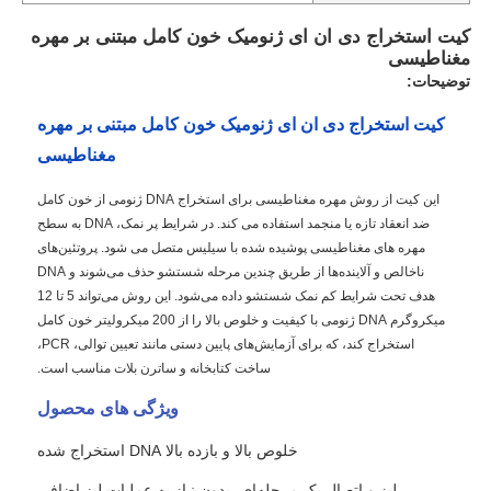
کیت استخراج دی ان ای ژنومیک خون کامل مبتنی بر مهره
مغناطیسی
توضیحات:
کیت استخراج دی ان ای ژنومیک خون کامل مبتنی بر مهره
مغناطیسی
این کیت از روش مهره مغناطیسی برای استخراج DNA ژنومی از خون کامل
ضد انعقاد تازه یا منجمد استفاده می کند. در شرایط پر نمک، DNA به سطح
مهره های مغناطیسی پوشیده شده با سیلیس متصل می شود. پروتئین‌های
ناخالص و آلاینده‌ها از طریق چندین مرحله شستشو حذف می‌شوند و DNA
هدف تحت شرایط کم نمک شستشو داده می‌شود. این روش می‌تواند 5 تا 12
میکروگرم DNA ژنومی با کیفیت و خلوص بالا را از 200 میکرولیتر خون کامل
استخراج کند، که برای آزمایش‌های پایین دستی مانند تعیین توالی، PCR،
ساخت کتابخانه و ساترن بلات مناسب است.
ویژگی های محصول
خلوص بالا و بازده بالا DNA استخراج شده
لیز و اتصال یک مرحله‌ای، بدون نیاز به عملیات لیز اضافی