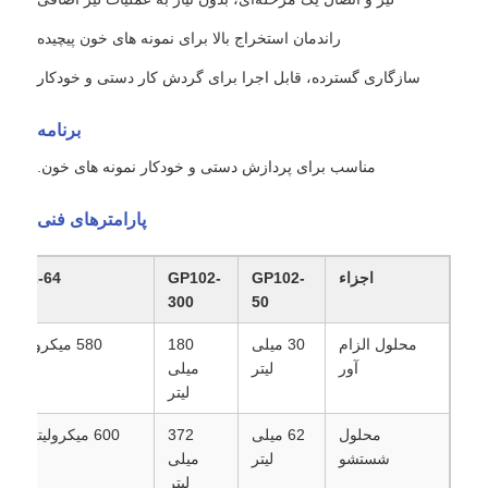
راندمان استخراج بالا برای نمونه های خون پیچیده
سازگاری گسترده، قابل اجرا برای گردش کار دستی و خودکار
برنامه
مناسب برای پردازش دستی و خودکار نمونه های خون.
پارامترهای فنی
اجزاء
GP102-
GP102-
P102-64
300
50
محلول الزام
30 میلی
180
580 میکرولیتر 64
آور
لیتر
میلی
لیتر
محلول
62 میلی
372
600 م
شستشو
لیتر
میلی
4
لیتر