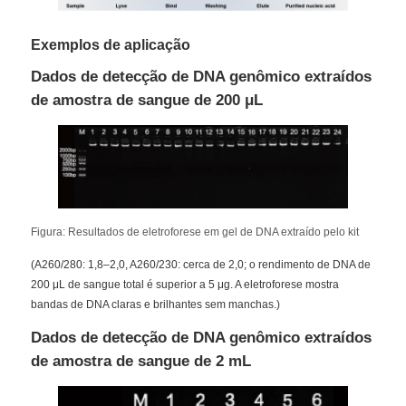
Exemplos de aplicação
Visita à fábrica
Dados de detecção de DNA genômico extraídos
de amostra de sangue de 200 μL
Controle de qualidade
Contacte-nos
Notícias
Figura: Resultados de eletroforese em gel de DNA extraído pelo kit
(A260/280: 1,8–2,0, A260/230: cerca de 2,0; o rendimento de DNA de
Solicite um orçamento
200 μL de sangue total é superior a 5 μg. A eletroforese mostra
bandas de DNA claras e brilhantes sem manchas.)
Dados de detecção de DNA genômico extraídos
extracção de ácidos nucleicos por contas magnéticas
de amostra de sangue de 2 mL
Kit de extracção de ADN / ARN