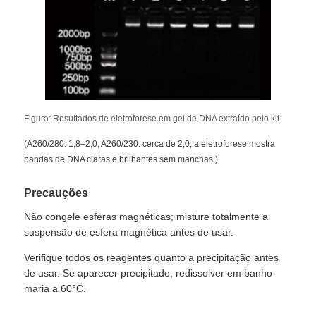
Microesferas Magnéticas NGS
Esferas magnéticas de triagem de células
Figura: Resultados de eletroforese em gel de DNA extraído pelo kit
Purificação magnética da proteína dos grânulos
(A260/280: 1,8–2,0, A260/230: cerca de 2,0; a eletroforese mostra
bandas de DNA claras e brilhantes sem manchas.)
Contas Magnéticas Ativadas por Superfície
Precauções
Instrumentos e Consumíveis Automatizados
Não congele esferas magnéticas; misture totalmente a
suspensão de esfera magnética antes de usar.
Verifique todos os reagentes quanto a precipitação antes
de usar. Se aparecer precipitado, redissolver em banho-
maria a 60°C.