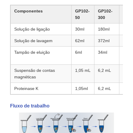
Componentes
GP102-
GP102-
GP10
50
300
Solução de ligação
30ml
180ml
580 
Solução de lavagem
62ml
372ml
600 
Tampão de eluição
6ml
34ml
100 
mL
Suspensão de contas
1,05 mL
6,2 mL
1,35
magnéticas
Proteinase K
1,05ml
6,2 mL
1,35
Para casa
Fluxo de trabalho
Produtos
Sobre nós