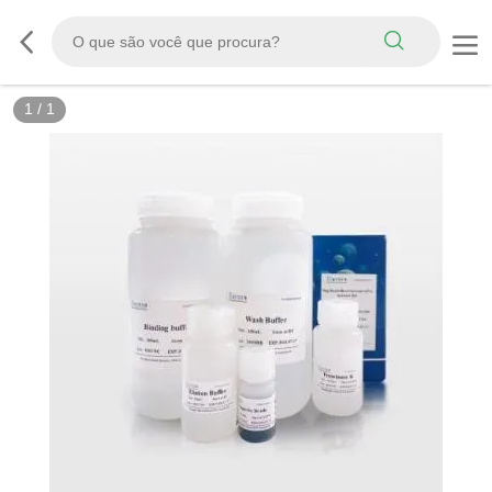
1
/
1