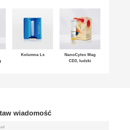
Kolumna Ls
NanoCytex Mag
g
CD3, ludzki
taw wiadomość