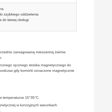
ana
o szybkiego oddzielenia
 do łatwej obsługi
przednio zareagowaną mieszaniną żwirów
o.
ycznego ręcznego stoiska magnetycznego do
 podczas gdy komórki oznaczone magnetycznie
w temperaturze 15°35°C.
gnetycznej w korozyjnych warunkach.