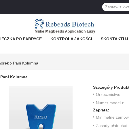
IECZKA PO FABRYCE
KONTROLA JAKOŚCI
SKONTAKTUJ 
mórek
Pani Kolumna
Pani Kolumna
Szczegóły Produk
Orzecznictwo:
Numer modelu:
Zapłata:
Minimalne zamówi
Zasady płatności: