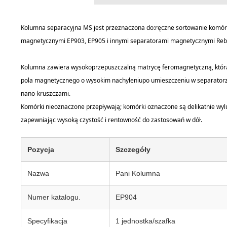
Kolumna separacyjna MS jest przeznaczona do:
ręczne sortowanie komór
magnetycznymi EP903, EP905 i innymi separatorami magnetycznymi Reb
Kolumna zawiera wysokoprzepuszczalną matrycę feromagnetyczną, któr
pola magnetycznego o wysokim nachyleniu
po umieszczeniu w separator
nano-kruszczami.
Komórki nieoznaczone przepływają; komórki oznaczone są delikatnie wy
zapewniając wysoką czystość i rentowność do zastosowań w dół.
Pozycja
Szczegóły
Nazwa
Pani Kolumna
Numer katalogu.
EP904
Specyfikacja
1 jednostka/szafka