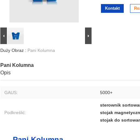
Kontakt
Ro
Duży Obraz :
Pani Kolumna
Pani Kolumna
Opis
GAUS:
5000+
sterownik sortow
Podkreślić:
stojak magnetyczn
stojak do sortow
Pani Kolumna