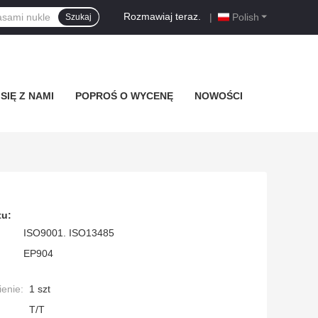
Rozmawiaj teraz.
|
Polish
Szukaj
SIĘ Z NAMI
POPROŚ O WYCENĘ
NOWOŚCI
tu:
ISO9001. ISO13485
EP904
enie:
1 szt
T/T