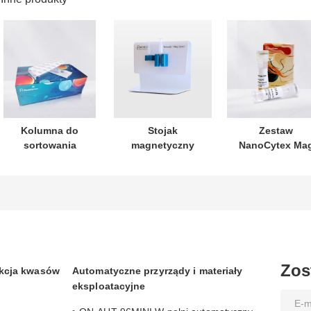
Kolumna do
Stojak
Zestaw
sortowania
magnetyczny
NanoCytex Ma
komórek
CD138, mysz
NanoCytex
Zos
akcja kwasów
Automatyczne przyrządy i materiały
eksploatacyjne