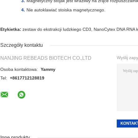
Magnetyczny stojak jest wrażliwy na żrące rozpuszczalnik
Nie autoklawiać stoiska magnetycznego.
Etykietka:
zestaw do ekstrakcji ludzkiego CD3
,
NanoCytex DNA RNA k
Szczegóły kontaktu
Wyślij zap
NANJING REBEADS BIOTECH CO.,LTD
Osoba kontaktowa:
Yammy
Tel:
+8617712128819
Inne produkty