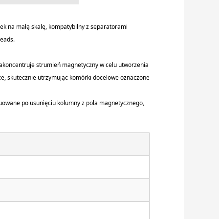
ek na małą skalę
, kompatybilny z separatorami
eads.
a
koncentruje strumień magnetyczny w celu utworzenia
ze, skutecznie utrzymując komórki docelowe oznaczone
luowane po usunięciu kolumny z pola magnetycznego,