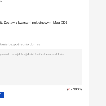
i.
it
,
Zestaw z kwasami nukleinowymi Mag CD3
ytanie bezpośrednio do nas
(
0
/ 3000)