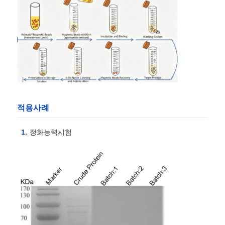
공장 견학
품질 관리
문의하기
적용사례
뉴스
정화능력시험
인용 을 요청 하십시오
자석성 구슬 핵산 추출
DNA / RNA 추출 키트