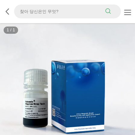
1
/
1