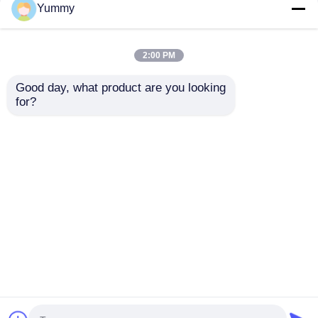
Yummy
2:00 PM
Good day, what product are you looking 
for?
리비드 매그로즈 NTA-
Rebeads Magrose 헤
Ni 자기 구슬
파린 마그네틱 비드
문의 보내기
문의 보내기
홈
사이트맵
연락처
Desktop Site
사이트맵
개인정보 보호 정책
품질
자석성 구슬 핵산 추출
중국 공장.Copyright ©