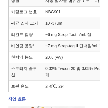
행렬
자성 입자를 함유한 고도로 가교된
카탈로그 번호
NBG901
평균 입자 크기
10~37μm
리간드 함량
~6 mg Strep-Tactin/mL 젤
바인딩 용량*
~7 mg Strep-tag II 단백질/mL 젤
현탁액 농도
20% (v/v)
스토리지 솔루
0.02% Tween-20 및 0.05% Proc
션
개
홈
보관 온도
2~8℃, 2년
제품
작업 흐름
회사 소개