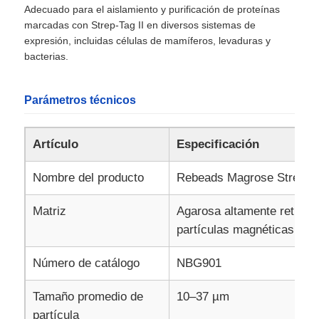
Adecuado para el aislamiento y purificación de proteínas
marcadas con Strep-Tag II en diversos sistemas de
expresión, incluidas células de mamíferos, levaduras y
bacterias.
Parámetros técnicos
Artículo
Especificación
Nombre del producto
Rebeads Magrose Strep-ta
Matriz
Agarosa altamente reticul
En casa.
partículas magnéticas.
Número de catálogo
NBG901
Productos
Tamaño promedio de
10–37 µm
partícula
Sobre nosotros