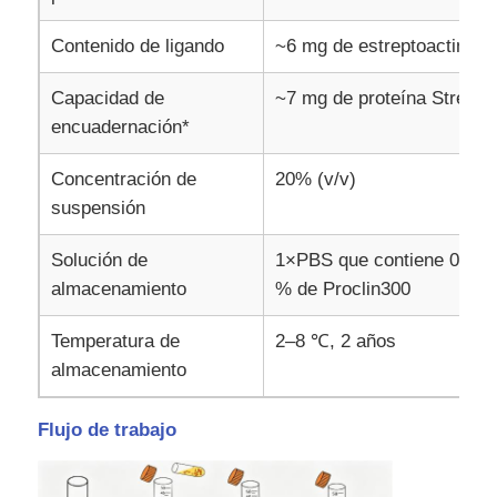
Contenido de ligando
~6 mg de estreptoactina/m
Recorrido por la fábrica
Capacidad de
~7 mg de proteína Strep-ta
encuadernación*
Control de calidad
Concentración de
20% (v/v)
Contacta con nosotros
suspensión
Solución de
1×PBS que contiene 0,02 
Noticias
almacenamiento
% de Proclin300
Temperatura de
2–8 ℃, 2 años
Solicitar una cotización
almacenamiento
extracción de ácidos nucleicos con cuentas magnética
Flujo de trabajo
Kits de extracción de ADN / ARN