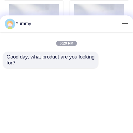
Yummy
6:29 PM
Good day, what product are you looking 
Rebeads Magrose
Rebeads Magrose
for?
NTA-Ni cuentas
Heparina Perlas
magnéticas
Magnéticas
Enviar Consulta
Enviar Consulta
Inicio
Mapa del Sitio
Contactar Ahora
Desktop Site
Mapa del Sitio
Política de privacidad