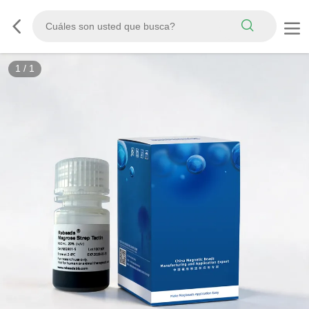
1
/
1