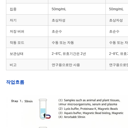
집중
50mg/mL
50mg/mL
자기
초상자성
초상자성
저장 버퍼
초순수
초순수
작동 모드
수동 또는 자동
수동 또는 
보관상태
2~8℃, 유효기간은 2년
2~8℃, 유
비고
연구용으로만 사용
연구용으로만
작업흐름