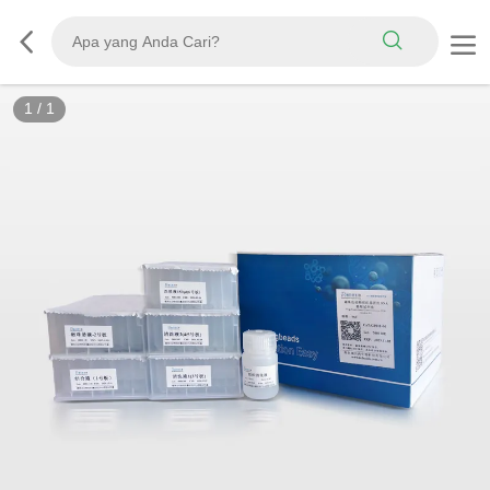
1
/
1