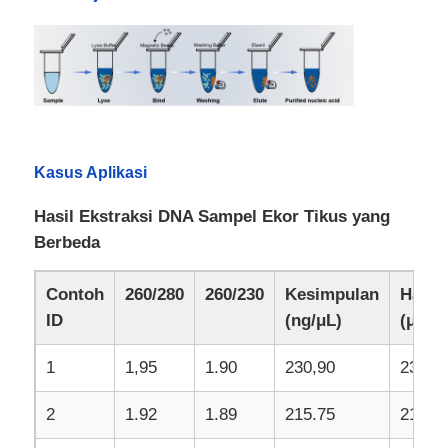
NGS Magnetic Beads
Manik-manik Magnetik Pengurut Sel
Kasus Aplikasi
Pemurnian Protein Manik-manik Magnetik
Hasil Ekstraksi DNA Sampel Ekor Tikus yang
Berbeda
Manik Magnet Aktif Permukaan
Contoh
260/280
260/230
Kesimpulan
Hasil
Instrumen Otomatis & Bahan Habis Pakai
ID
(ng/μL)
(μg)
1
1,95
1.90
230,90
23.09
2
1.92
1.89
215.75
21.58