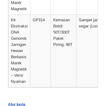
Manik
Magnetik
Tur Pabrik
Kit
GP314
Kemasan
Sampel jaringa
Ekstraksi
Botol:
segar (Lisis ce
Kontrol kualitas
DNA
50T/300T
Genomik
Paket
Hubungi Kami
Jaringan
Piring: 96T
Hewan
Berbasis
Berita
Manik
Magnetik
Minta Kutipan
– Versi
Nyaman
magnetic beads ekstraksi asam nukleat
Kit Ekstraksi DNA / RNA
Alur kerja