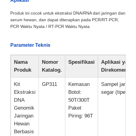
Aplikasi
Produk ini cocok untuk ekstraksi DNA/RNA dari jaringan dan
serum hewan, dan dapat diterapkan pada PCR/RT-PCR,
PCR Waktu Nyata / RT-PCR Waktu Nyata.
Parameter Teknis
Nama
Nomor
Spesifikasi
Aplikasi yang
Produk
Katalog.
Direkomendas
Kit
GP311
Kemasan
Sampel jaringa
Ekstraksi
Botol:
segar (tipe um
Rumah
DNA
50T/300T
Genomik
Paket
Produk
Jaringan
Piring: 96T
Hewan
Berbasis
Tentang Kami