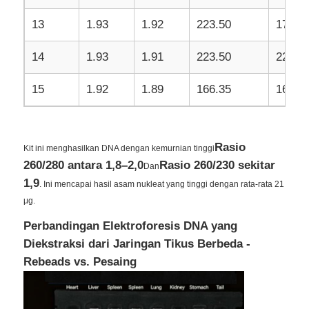
13
1.93
1.92
223.50
17.63
14
1.93
1.91
223.50
22.35
15
1.92
1.89
166.35
16.64
Rasio
Kit ini menghasilkan DNA dengan kemurnian tinggi
260/280 antara 1,8–2,0
Rasio 260/230 sekitar
Dan
1,9
. Ini mencapai hasil asam nukleat yang tinggi dengan rata-rata 21
μg.
Perbandingan Elektroforesis DNA yang
Diekstraksi dari Jaringan Tikus Berbeda -
Rebeads vs. Pesaing