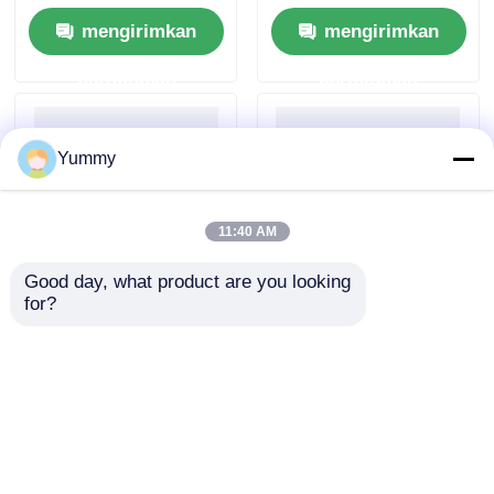
mengirimkan
mengirimkan
permintaan
permintaan
Yummy
11:40 AM
Good day, what product are you looking 
for?
Kit Pembersihan
Kit Ekstraksi DNA Gel
Produk PCR Berbasis
Volume Besar Mag
Manik
Beads
mengirimkan
mengirimkan
permintaan
permintaan