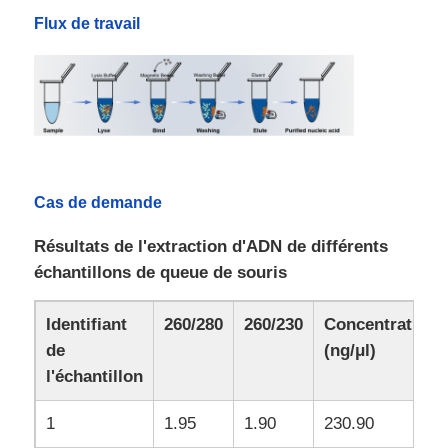
Flux de travail
Perles magnétiques NGS
Perles magnétiques pour tri cellulaire
Purification magnétique de protéine de perles
Cas de demande
Perles magnétiques activées en surface
Résultats de l'extraction d'ADN de différents
échantillons de queue de souris
Instruments et consommables automatisés
Identifiant
260/280
260/230
Concentration
de
(ng/μl)
l'échantillon
1
1.95
1.90
230.90