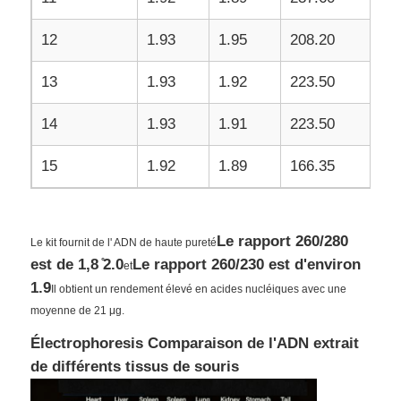
12
1.93
1.95
208.20
13
1.93
1.92
223.50
14
1.93
1.91
223.50
15
1.92
1.89
166.35
Le rapport 260/280
Le kit fournit de l' ADN de haute pureté
est de 1,8 ̊2.0
Le rapport 260/230 est d'environ
et
1.9
Il obtient un rendement élevé en acides nucléiques avec une
moyenne de 21 μg.
Électrophoresis Comparaison de l'ADN extrait
de différents tissus de souris