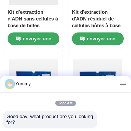
Kit d'extraction
Kit d'extraction
d'ADN sans cellules à
d'ADN résiduel de
base de billes
cellules hôtes à base
magnétiques
de perles
envoyer une
envoyer une
magnétiques
demande
demande
Yummy
6:22 AM
Kit de purification de
Kit d'extraction
Good day, what product are you looking 
produits PCR à base
d'ADN sur gel grand
for?
de billes magnétiques
volume Mag Beads