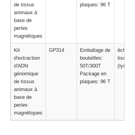
de tissus
plaques: 96 T
animaux à
Visite de l'usine
base de
perles
magnétiques
Contrôle de qualité
Kit
GP314
Emballage de
échanti
Nous contacter
d'extraction
bouteilles:
tissus f
d'ADN
50T/300T
(lysie r
génomique
Package en
Nouvelles
de tissus
plaques: 96 T
animaux à
Demander un devis
base de
perles
magnétiques
extraction d'acides nucléiques par perles magnétiques
Des kits d'extraction d'ADN / ARN