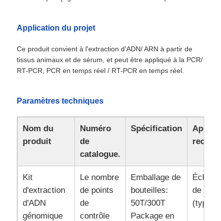
Application du projet
Ce produit convient à l'extraction d'ADN/ ARN à partir de
tissus animaux et de sérum, et peut être appliqué à la PCR/
RT-PCR, PCR en temps réel / RT-PCR en temps réel.
Paramètres techniques
Nom du
Numéro
Spécification
Applic
produit
de
recom
catalogue.
Accueil
Kit
Le nombre
Emballage de
Échanti
Produits
d'extraction
de points
bouteilles:
de tissu
d'ADN
de
50T/300T
(type g
génomique
contrôle
Package en
À propos de nous