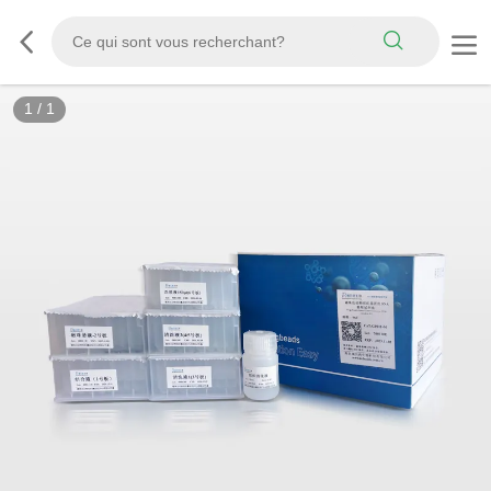
1
/
1