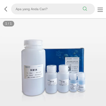
1
/
1