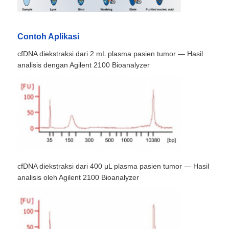
Tur Pabrik
Contoh Aplikasi
cfDNA diekstraksi dari 2 mL plasma pasien tumor — Hasil
Kontrol kualitas
analisis dengan Agilent 2100 Bioanalyzer
Hubungi Kami
Berita
Minta Kutipan
cfDNA diekstraksi dari 400 μL plasma pasien tumor — Hasil
analisis oleh Agilent 2100 Bioanalyzer
magnetic beads ekstraksi asam nukleat
Kit Ekstraksi DNA / RNA