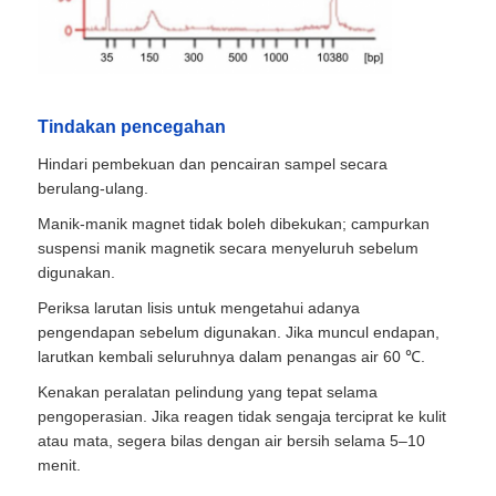
NGS Magnetic Beads
Tindakan pencegahan
Manik-manik Magnetik Pengurut Sel
Hindari pembekuan dan pencairan sampel secara
berulang-ulang.
Pemurnian Protein Manik-manik Magnetik
Manik-manik magnet tidak boleh dibekukan; campurkan
suspensi manik magnetik secara menyeluruh sebelum
Manik Magnet Aktif Permukaan
digunakan.
Periksa larutan lisis untuk mengetahui adanya
pengendapan sebelum digunakan. Jika muncul endapan,
Instrumen Otomatis & Bahan Habis Pakai
larutkan kembali seluruhnya dalam penangas air 60 ℃.
Kenakan peralatan pelindung yang tepat selama
pengoperasian. Jika reagen tidak sengaja terciprat ke kulit
atau mata, segera bilas dengan air bersih selama 5–10
menit.