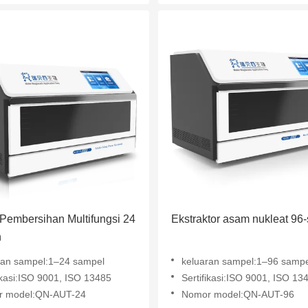
Pembersihan Multifungsi 24
Ekstraktor asam nukleat 96-
n
ran sampel:1–24 sampel
keluaran sampel:1–96 sampe
ikasi:ISO 9001, ISO 13485
Sertifikasi:ISO 9001, ISO 13
r model:QN-AUT-24
Nomor model:QN-AUT-96