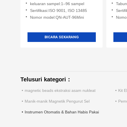
keluaran sampel:1–96 sampel
Tabung 
Sertifikasi:ISO 9001, ISO 13485
Serti
Nomor model:QN-AUT-96Mini
Nomo
BICARA SEKARANG
Telusuri kategori：
magnetic beads ekstraksi asam nukleat
Kit 
Manik-manik Magnetik Pengurut Sel
Pemu
Instrumen Otomatis & Bahan Habis Pakai