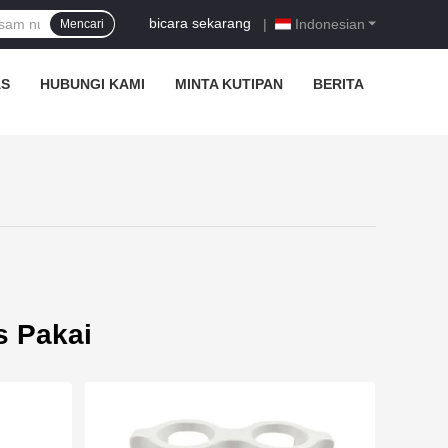
bicara sekarang
|
Indonesian
Mencari
AS
HUBUNGI KAMI
MINTA KUTIPAN
BERITA
s Pakai