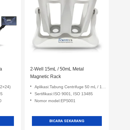
a
2-Well 15mL / 50mL Metal
Magnetic Rack
(2×24)
Aplikasi:Tabung Centrifuge 50 mL / 15 mL
85
Sertifikasi:ISO 9001, ISO 13485
0
Nomor model:EPS001
BICARA SEKARANG