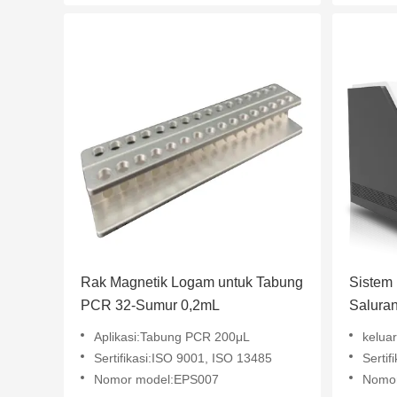
Rak Magnetik Logam untuk Tabung
Sistem 
PCR 32-Sumur 0,2mL
Salura
Aplikasi:Tabung PCR 200μL
kelua
Sertifikasi:ISO 9001, ISO 13485
Sertif
Nomor model:EPS007
Nomo