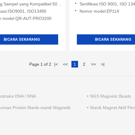
Sampel yang Kompatibel:50mL / 100mL
Sertifikasi:ISO 9001, ISO 13
fikasi:ISO9001, ISO13485
Nomor model:EP114
r model:QR-AUT-PRO3200
BICARA SEKARANG
BICARA SEKARANG
Page 1 of 2
|
<
<<
1
2
>>
>
|
Ekstraksi DNA / RNA
NGS Magnetic Beads
rnian Protein Manik-manik Magnetik
Manik Magnet Aktif Pe