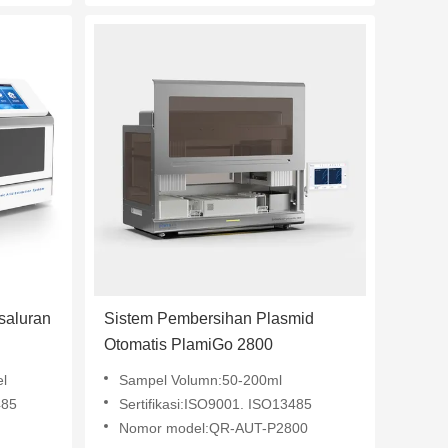
saluran
Sistem Pembersihan Plasmid
Otomatis PlamiGo 2800
l
Sampel Volumn:50-200ml
485
Sertifikasi:ISO9001. ISO13485
Nomor model:QR-AUT-P2800