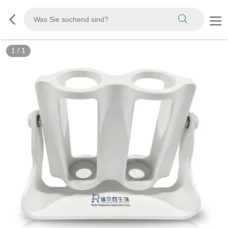
1
/
1