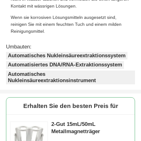
Kontakt mit wässrigen Lösungen.
Wenn sie korrosiven Lösungsmitteln ausgesetzt sind,
Werksbesichtigung
reinigen Sie mit einem feuchten Tuch und einem milden
Reinigungsmittel.
Qualitätskontrolle
Umbauten:
Automatisches Nukleinsäureextraktionssystem
Kontakt
Automatisiertes DNA/RNA-Extraktionssystem
Automatisches
Neuigkeiten
Nukleinsäureextraktionsinstrument
Angebot anfordern
Erhalten Sie den besten Preis für
Magnetkügelchen Nukleinsäureextraktion
2-Gut 15mL/50mL
Metallmagnetträger
DNA / RNA Extraktionskits