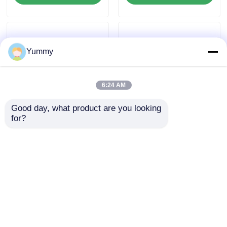
Yummy
6:24 AM
Good day, what product are you looking 
for?
Mehrfunktionsreinigungssystem
96-Kanal-Full-
mit 24 Kanälen
Automatic-
Nukleinsäure-
Extraktor
Anfrage absenden
Anfrage absenden
Startseite
Über uns
Kontakt
Desktop Site
Sitemap
Datenschutzerklärung