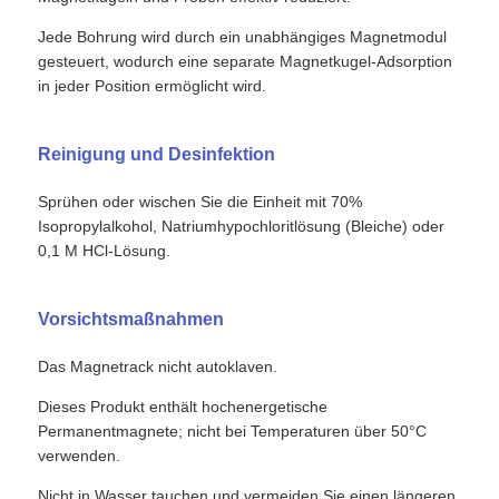
Jede Bohrung wird durch ein unabhängiges Magnetmodul
gesteuert, wodurch eine separate Magnetkugel-Adsorption
in jeder Position ermöglicht wird.
Reinigung und Desinfektion
Sprühen oder wischen Sie die Einheit mit 70%
Isopropylalkohol, Natriumhypochloritlösung (Bleiche) oder
0,1 M HCl-Lösung.
Vorsichtsmaßnahmen
Zu Hause
Das Magnetrack nicht autoklaven.
Dieses Produkt enthält hochenergetische
Produkte
Permanentmagnete; nicht bei Temperaturen über 50°C
verwenden.
Über uns
Nicht in Wasser tauchen und vermeiden Sie einen längeren