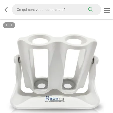
1
/
1