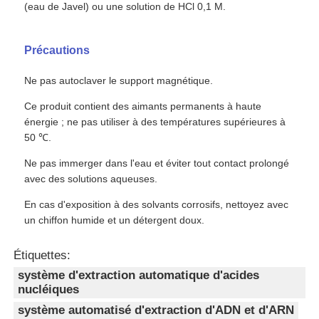
(eau de Javel) ou une solution de HCl 0,1 M.
Visite de l'usine
Précautions
Ne pas autoclaver le support magnétique.
Contrôle de qualité
Ce produit contient des aimants permanents à haute
énergie ; ne pas utiliser à des températures supérieures à
Nous contacter
50 ℃.
Ne pas immerger dans l'eau et éviter tout contact prolongé
Nouvelles
avec des solutions aqueuses.
En cas d'exposition à des solvants corrosifs, nettoyez avec
un chiffon humide et un détergent doux.
Demander un devis
Étiquettes:
extraction d'acides nucléiques par perles magnétiques
système d'extraction automatique d'acides
nucléiques
système automatisé d'extraction d'ADN et d'ARN
Des kits d'extraction d'ADN / ARN