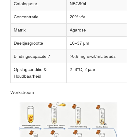
Catalogusnr.
NBG904
Concentratie
20% v/v
Fabriekstour
Matrix
Agarose
Kwaliteitscontrole
Deeltjesgrootte
10–37 μm
Neem contact met ons op
Bindingscapaciteit*
>0,6 mg eiwit/mL beads
Opslagconditie &
2–8°C, 2 jaar
Nieuws
Houdbaarheid
Werkstroom
Vraag een offerte aan
magnetische kralen nucleïnezuur extractie
DNA / RNA extractie kits