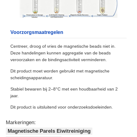
NGS-magnetische kralen
Voorzorgsmaatregelen
Cell Sorting Magnetische kralen
Centreer, droog of vries de magnetische beads niet in.
Deze handelingen kunnen aggregatie van de beads
Magnetische Parels Eiwitreiniging
veroorzaken en de bindingsactiviteit verminderen.
Dit product moet worden gebruikt met magnetische
Oppervlakte-geactiveerde magnetische kralen
scheidingsapparatuur.
Stabiel bewaren bij 2–8°C met een houdbaarheid van 2
Geautomatiseerde instrumenten en verbruiksartikelen
jaar.
Dit product is uitsluitend voor onderzoeksdoeleinden.
Markeringen:
Magnetische Parels Eiwitreiniging