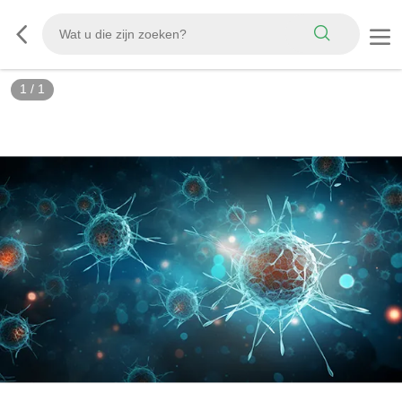
1
/
1