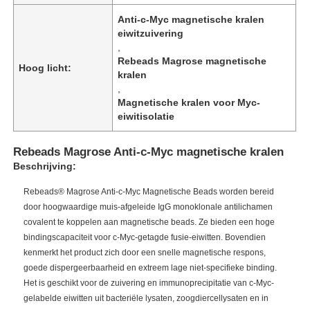
Anti-c-Myc magnetische kralen
eiwitzuivering
,
Rebeads Magrose magnetische
Hoog licht:
kralen
,
Magnetische kralen voor Myc-
eiwitisolatie
Rebeads Magrose Anti-c-Myc magnetische kralen
Beschrijving:
Rebeads® Magrose Anti-c-Myc Magnetische Beads worden bereid
door hoogwaardige muis-afgeleide IgG monoklonale antilichamen
covalent te koppelen aan magnetische beads. Ze bieden een hoge
bindingscapaciteit voor c-Myc-getagde fusie-eiwitten. Bovendien
kenmerkt het product zich door een snelle magnetische respons,
goede dispergeerbaarheid en extreem lage niet-specifieke binding.
Het is geschikt voor de zuivering en immunoprecipitatie van c-Myc-
gelabelde eiwitten uit bacteriële lysaten, zoogdiercellysaten en in