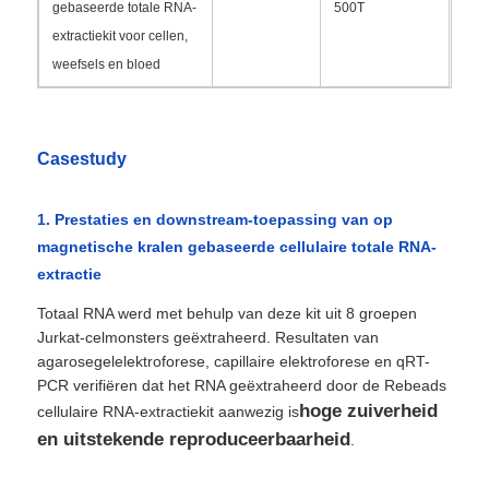
gebaseerde totale RNA-
500T
extractiekit voor cellen,
Fabriekstour
weefsels en bloed
Kwaliteitscontrole
Casestudy
Neem contact met ons op
1. Prestaties en downstream-toepassing van op
magnetische kralen gebaseerde cellulaire totale RNA-
Nieuws
extractie
Totaal RNA werd met behulp van deze kit uit 8 groepen
Jurkat-celmonsters geëxtraheerd. Resultaten van
Vraag een offerte aan
agarosegelelektroforese, capillaire elektroforese en qRT-
PCR verifiëren dat het RNA geëxtraheerd door de Rebeads
magnetische kralen nucleïnezuur extractie
hoge zuiverheid
cellulaire RNA-extractiekit aanwezig is
en uitstekende reproduceerbaarheid
.
DNA / RNA extractie kits