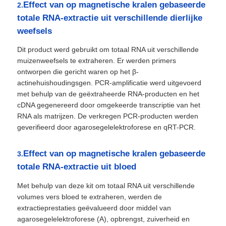
Effect van op magnetische kralen gebaseerde
2.
totale RNA-extractie uit verschillende dierlijke
NGS-magnetische kralen
weefsels
Dit product werd gebruikt om totaal RNA uit verschillende
Cell Sorting Magnetische kralen
muizenweefsels te extraheren. Er werden primers
ontworpen die gericht waren op het β-
actinehuishoudingsgen. PCR-amplificatie werd uitgevoerd
Magnetische Parels Eiwitreiniging
met behulp van de geëxtraheerde RNA-producten en het
cDNA gegenereerd door omgekeerde transcriptie van het
RNA als matrijzen. De verkregen PCR-producten werden
Oppervlakte-geactiveerde magnetische kralen
geverifieerd door agarosegelelektroforese en qRT-PCR.
Effect van op magnetische kralen gebaseerde
Geautomatiseerde instrumenten en verbruiksartikelen
3.
totale RNA-extractie uit bloed
Met behulp van deze kit om totaal RNA uit verschillende
volumes vers bloed te extraheren, werden de
extractieprestaties geëvalueerd door middel van
agarosegelelektroforese (A), opbrengst, zuiverheid en