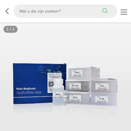
1
/
1