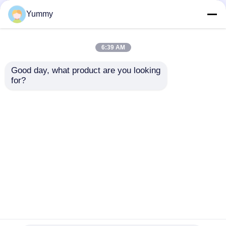
Yummy
6:39 AM
Good day, what product are you looking 
for?
Magnetische PCR-
Mag Beads gel-DNA-
productreinigingsset
extractiekit met groot
op basis van kralen
volume
Aanvraag sturen
Aanvraag sturen
Thuis
Ongeveer ons
Contacteer ons
Desktop Site
Sitemap
Privacybeleid