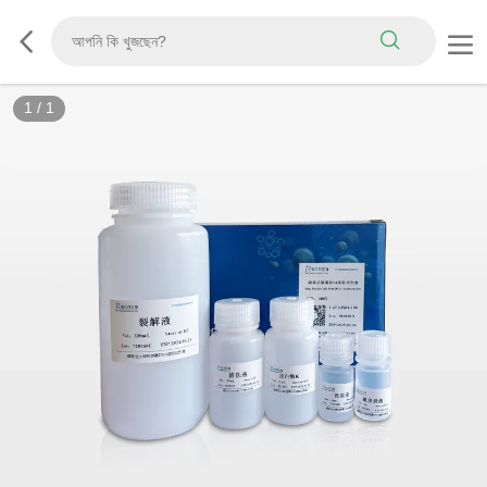
1
/
1