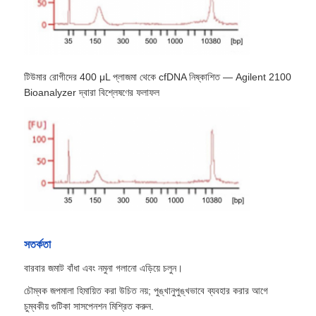
কারখানা পরিদর্শন
টিউমার রোগীদের 400 μL প্লাজমা থেকে cfDNA নিষ্কাশিত — Agilent 2100
মান নিয়ন্ত্রণ
Bioanalyzer দ্বারা বিশ্লেষণের ফলাফল
আমাদের সাথে যোগাযোগ করুন
খবর
একটি উদ্ধৃতি অনুরোধ করুন
সতর্কতা
चुंबकीय मोतियों न्यूक्लिक एसिड निष्कर्षण
বারবার জমাট বাঁধা এবং নমুনা গলানো এড়িয়ে চলুন।
চৌম্বক জপমালা হিমায়িত করা উচিত নয়; পুঙ্খানুপুঙ্খভাবে ব্যবহার করার আগে
চুম্বকীয় গুটিকা সাসপেনশন মিশ্রিত করুন.
डीएनए / आरएनए निष्कर्षण किट