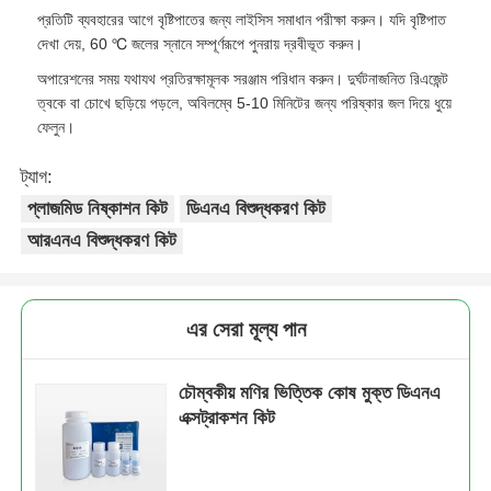
প্রতিটি ব্যবহারের আগে বৃষ্টিপাতের জন্য লাইসিস সমাধান পরীক্ষা করুন। যদি বৃষ্টিপাত
দেখা দেয়, 60 ℃ জলের স্নানে সম্পূর্ণরূপে পুনরায় দ্রবীভূত করুন।
NGS ম্যাগনেটিক বিডস
অপারেশনের সময় যথাযথ প্রতিরক্ষামূলক সরঞ্জাম পরিধান করুন। দুর্ঘটনাজনিত রিএজেন্ট
ত্বকে বা চোখে ছড়িয়ে পড়লে, অবিলম্বে 5-10 মিনিটের জন্য পরিষ্কার জল দিয়ে ধুয়ে
সেল সোর্টিং ম্যাগনেটিক মণির
ফেলুন।
ট্যাগ:
ম্যাগনেটিক বিডস প্রোটিন বিশুদ্ধকরণ
প্লাজমিড নিষ্কাশন কিট
ডিএনএ বিশুদ্ধকরণ কিট
আরএনএ বিশুদ্ধকরণ কিট
পৃষ্ঠ-সক্রিয় চৌম্বকীয় মণু
এর সেরা মূল্য পান
স্বয়ংক্রিয় যন্ত্রাংশ ও ব্যবহার্য সামগ্রী
চৌম্বকীয় মণির ভিত্তিক কোষ মুক্ত ডিএনএ
এক্সট্রাকশন কিট