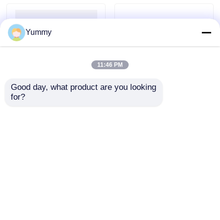
Yummy
11:46 PM
Good day, what product are you looking 
for?
ম্যাগ জপমালা বড় ভলিউম জেল
চৌম্বকীয় মণির মাইকোপ্লাস্মা
ডিএনএ নিষ্কাশন কিট
ডিএনএ এক্সট্রাকশন কিট
অনুসন্ধান পাঠান
অনুসন্ধান পাঠান
বাড়ি
আমাদের সম্পর্কে
আমাদের সাথে যোগাযোগ করুন
Desktop Site
সাইট ম্যাপ
গোপনীয়তা নীতি