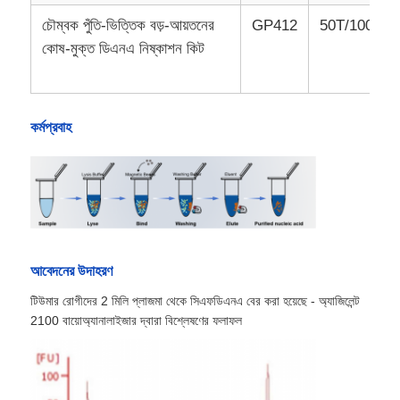
চৌম্বক পুঁতি-ভিত্তিক বড়-আয়তনের
GP412
50T/100T
কোষ-মুক্ত ডিএনএ নিষ্কাশন কিট
কর্মপ্রবাহ
আবেদনের উদাহরণ
বাড়ি
টিউমার রোগীদের 2 মিলি প্লাজমা থেকে সিএফডিএনএ বের করা হয়েছে - অ্যাজিলেন্ট
2100 বায়োঅ্যানালাইজার দ্বারা বিশ্লেষণের ফলাফল
পণ্য
আমাদের সম্পর্কে