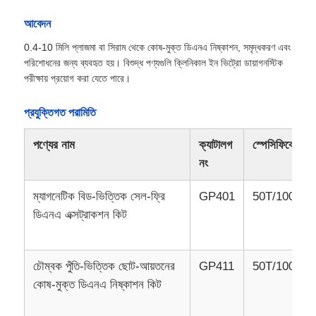
আবেদন
0.4-10 মিলি প্লাজমা বা সিরাম থেকে কোষ-মুক্ত ডিএনএ নিষ্কাশন, সমৃদ্ধকরণ এবং
পরিশোধনের জন্য ব্যবহৃত হয়। বিশুদ্ধ পণ্যগুলি ক্লিনিকাল ইন ভিট্রো ডায়াগনস্টিক
পরীক্ষায় প্রয়োগ করা যেতে পারে।
প্রযুক্তিগত পরামিতি
পণ্যের নাম
ক্যাটালগ
স্পেসিফিকেশন
নং
ম্যাগনেটিক বিড-ভিত্তিক সেল-ফ্রি
GP401
50T/100T
ডিএনএ এক্সট্রাকশন কিট
চৌম্বক পুঁতি-ভিত্তিক ছোট-আয়তনের
GP411
50T/100T
কোষ-মুক্ত ডিএনএ নিষ্কাশন কিট