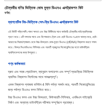
চৌম্বকীয় মণির ভিত্তিক কোষ মুক্ত ডিএনএ এক্সট্রাকশন কিট
বর্ণনা:
ম্যাগনেটিক বিড-ভিত্তিক সেল-ফ্রি ডিএনএ এক্সট্রাকশন কিট
এই কিটটি শক্তিশালী শোষণ ক্ষমতা এবং উচ্চ নির্দিষ্টতার সাথে কার্যকরী চৌম্বকীয় মাইক্রোস্ফিয়ার
গ্রহণ করে। এটি দক্ষতার সাথে এবং বিশেষভাবে ট্রেস এবং ছোট ডিএনএ খণ্ডকে আবদ্ধ করে, ছোট-
আয়তনের সিরাম/প্লাজমা থেকে উচ্চ-বিশুদ্ধতা কোষ-মুক্ত ডিএনএ (cfDNA) নিষ্কাশন করতে সক্ষম
করে। বিশুদ্ধ সিএফডিএনএ পিসিআর এবং পরবর্তী প্রজন্মের সিকোয়েন্সিংয়ের মতো ডাউনস্ট্রিম
অ্যাপ্লিকেশনের জন্য উপযুক্ত।
পণ্য কর্মক্ষমতা
দ্রুত এবং সহজ প্রোটোকল; ম্যানুয়াল অপারেশন এবং সম্পূর্ণ স্বয়ংক্রিয় নিউক্লিক
অ্যাসিড নিষ্কাশন সিস্টেমের সাথে সামঞ্জস্যপূর্ণ।
একক নিষ্কাশন প্লাজমা ভলিউম 4 মিলি পর্যন্ত সমর্থন করে, পরবর্তী সিকোয়েন্সিংয়ের
জন্য পর্যাপ্ত ডিএনএ ফলন নিশ্চিত করে।
উচ্চ ডিএনএ ফলন এবং উচ্চ বিশুদ্ধতা, কিউআরটি-পিসিআর, এনজিএস লাইব্রেরি
নির্মাণ এবং অন্যান্য ডাউনস্ট্রিম পরীক্ষায় সম্পূর্ণরূপে প্রযোজ্য।