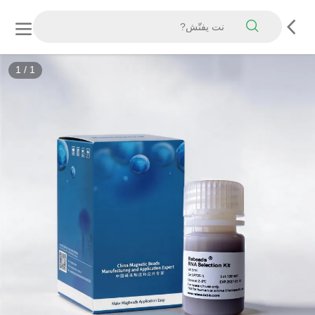
1
/
1