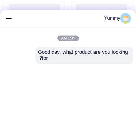
Yummy
1:35 AM
Good day, what product are you looking 
for?
خرز مغناطيسي لاختيار
حبات ستربتافيدين
حجم الحمض النووي
المغناطيسية
إرسال استفسار
إرسال استفسار
منزل
حول نا
اتصل بنا
Desktop Site
خريطة الموقع
سياسة الخصوصية