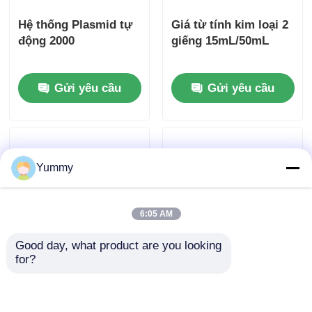
Hệ thống Plasmid tự
Giá từ tính kim loại 2
động 2000
giếng 15mL/50mL
Gửi yêu cầu
Gửi yêu cầu
Yummy
6:05 AM
Good day, what product are you looking 
for?
Cầm từ kim loại cho
Hệ thống lọc đa chức
các ống PCR 0,2 ml
năng 24 kênh
32-Well