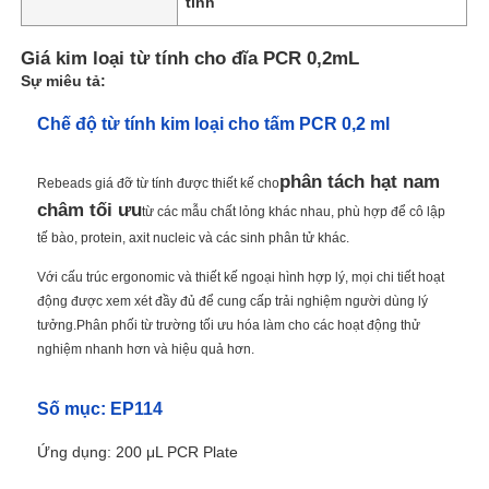
tính
Giá kim loại từ tính cho đĩa PCR 0,2mL
Sự miêu tả:
Chế độ từ tính kim loại cho tấm PCR 0,2 ml
phân tách hạt nam
Rebeads giá đỡ từ tính được thiết kế cho
châm tối ưu
từ các mẫu chất lỏng khác nhau, phù hợp để cô lập
tế bào, protein, axit nucleic và các sinh phân tử khác.
Với cấu trúc ergonomic và thiết kế ngoại hình hợp lý, mọi chi tiết hoạt
động được xem xét đầy đủ để cung cấp trải nghiệm người dùng lý
tưởng.Phân phối từ trường tối ưu hóa làm cho các hoạt động thử
nghiệm nhanh hơn và hiệu quả hơn.
Số mục: EP114
Ứng dụng: 200 μL PCR Plate