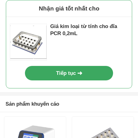
Nhận giá tốt nhất cho
Tham quan nhà máy
Giá kim loại từ tính cho đĩa
PCR 0,2mL
Kiểm soát chất lượng
Liên hệ với chúng tôi
Tiếp tục
Tin tức
Yêu cầu Đặt giá
Sản phẩm khuyến cáo
hạt từ tính chiết xuất axit nucleic
Bộ tách chiết DNA / RNA