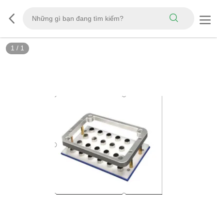
1
/
1