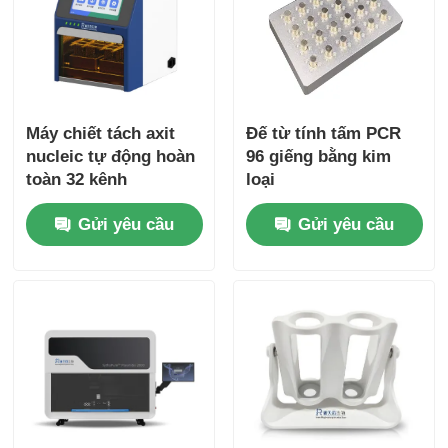
Hạt từ tính NGS
Hạt từ tính phân tách tế bào
Máy chiết tách axit
Đế từ tính tấm PCR
nucleic tự động hoàn
96 giếng bằng kim
toàn 32 kênh
loại
tinh sạch protein bằng hạt từ tính
Gửi yêu cầu
Gửi yêu cầu
Các hạt nam châm hoạt động trên bề mặt
Các dụng cụ tự động và vật liệu tiêu thụ