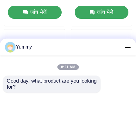
जांच भेजें
जांच भेजें
Yummy
8:21 AM
Good day, what product are you looking 
for?
32-Well 0.2mL पीसीआर
24-चैनल बहु-कार्यात्मक
ट्यूबों के लिए धातु चुंबकीय
शुद्धिकरण प्रणाली
रैक
जांच भेजें
जांच भेजें