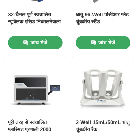
32-चैनल पूर्ण स्वचालित
धातु 96-Well पीसीआर प्लेट
एनजीएस चुंबकीय मोती
न्यूक्लिक एसिड निकालनेवाला
चुंबकीय स्टैंड
सेल सॉर्टिंग चुंबकीय मोती
जांच भेजें
जांच भेजें
चुंबकीय मोती प्रोटीन शुद्धिकरण
सतह से सक्रिय चुंबकीय मोती
स्वचालित उपकरण और उपभोग्य सामग्रियाँ
पूरी तरह से स्वचालित
2-Well 15mL/50mL धातु
प्लास्मिड प्रणाली 2000
चुंबकीय रैक