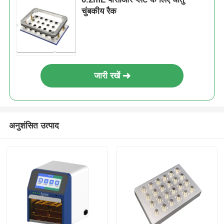
चुंबकीय रैक
कारखाने का दौरा
गुणवत्ता नियंत्रण
जारी रखें
हमसे संपर्क करें
समाचार
अनुशंसित उत्पाद
एक उद्धरण का अनुरोध करें
चुंबकीय मोती न्यूक्लिक एसिड निष्कर्षण
डीएनए / आरएनए निष्कर्षण किट