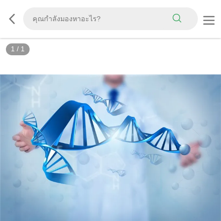
1
/
1