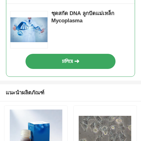
ชุดสกัด DNA ลูกปัดแม่เหล็ก
NGS แม็กเนตเคอร์
Mycoplasma
เซลล์เรียงลําดับ กระบอกแม่เหล็ก
การทำโปรตีนให้บริสุทธิ์ด้วยลูกปัดแม่เหล็ก
চালিয়ে
กระบอกแม่เหล็กที่ทํางานบนผิว
แนะนำผลิตภัณฑ์
อุปกรณ์อัตโนมัติและอุปกรณ์ใช้