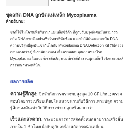
ชุดสกัด DNA ลูกปัดแม่เหล็ก Mycoplasma
คำอธิบาย:
ชุดนี้ใช้ไมโครสเฟียร์นานาแม่เหล็กซิลิก้า ที่ถูกปรับปรุงพิเศษมันสามารถ
สกัด DNA จากตัวอย่างชีววิทยาที่ซับซ้อน และทําให้มันสะอาดเป็น DNA
ความบริสุทธิ์สูงมันเข้ากันได้กับ Mycoplasma DNA Detection Kit (วิธีตรวจ
สอบแสงสว่าง) ที่เราพัฒนาเอง เพื่อตรวจสอบคุณภาพของโรค
Mycoplasma ในแบงค์เซลล์หลัก, แบงค์เซลล์ทํางานชุดเมล็ดไวรัสและเซลล์
การรักษาทางคลินิก.
ผลการผลิต
ความรู้สึกสูง
: ขีดจํากัดการตรวจพบสูงสุด 10 CFU/mL; ตรวจ
สอบโดยการเปรียบเทียบในแนวขนานกับวิธีการเพาะปลูก ความ
รู้สึกของมันเท่ากับวิธีการเพาะปลูกหรือมากกว่า
เร็วและสะดวก
: กระบวนการการสกัดทั้งหมดสามารถเสร็จสิ้น
ภายใน 1 ชั่วโมงเมื่อจับคู่กับเครื่องสกัดกรดนิวเคลียน