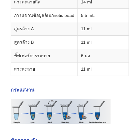
สารละลายลิส
14 ml
1 ข
การแขวนข้อมูลอิเมกnetic bead
5.5 mL
1 ข
สูตรล้าง A
11 ml
1 ข
สูตรล้าง B
11 ml
1 ข
พั๊ฟเฟอร์การระบาย
6 มล
1 ข
สารละลาย
11 ml
1 ข
กระแสงาน
บ้าน
สินค้า
เกี่ยวกับเรา