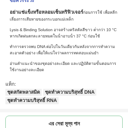
ข้อควรระวัง
อย่าแช่แข็งหรือหลอมเซ็นทริฟิวเจอร์
ก่อนการใช้ เพื่อหลีก
ทัวร์โรงงาน
เลี่ยงการเสียหายของกระบอกแม่เหล็ก
Lysis & Binding Solution อาจสร้างคริสตัลสีขาว ต่ํากว่า 10 °C
การควบคุมคุณภาพ
หากเกิดฝนตกละลายหมดในน้ําอาบน้ํา 37 °C ก่อนใช้
ทําการตรวจพบ DNA ต่อไปในวันเดียวกันหลังจากการทําความ
ติดต่อเรา
สะอาดตัวอย่าง เพื่อให้แน่ใจว่าผลการทดสอบแม่นยํา
อ่านคําแนะนําของชุดอย่างละเอียด และปฏิบัติตามขั้นตอนการ
ใช้งานอย่างละเอียด
ข่าว
แท็ก:
ขอทุน
ชุดสกัดพลาสมิด
ชุดทำความบริสุทธิ์ DNA
ชุดทำความบริสุทธิ์ RNA
กลีบแม่เหล็ก การสกัดกรดนิวเคลียค
এর সেরা মূল্য পান
ชุดสกัด DNA / RNA