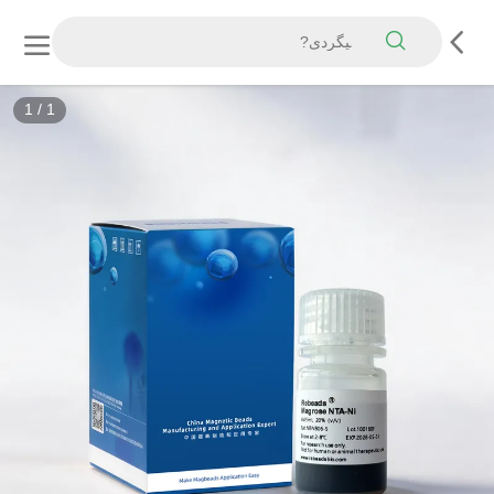
1
/
1