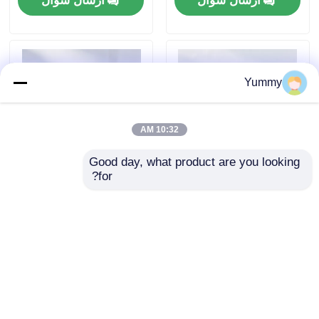
ارسال سؤال
ارسال سؤال
Yummy
10:32 AM
Good day, what product are you looking 
for?
دانه های مغناطیسی
گره هاي مغناطيسي
پروتئین A
هپارين
ارسال سؤال
ارسال سؤال
خانه
دربارهی ما
تماس با ما
Desktop Site