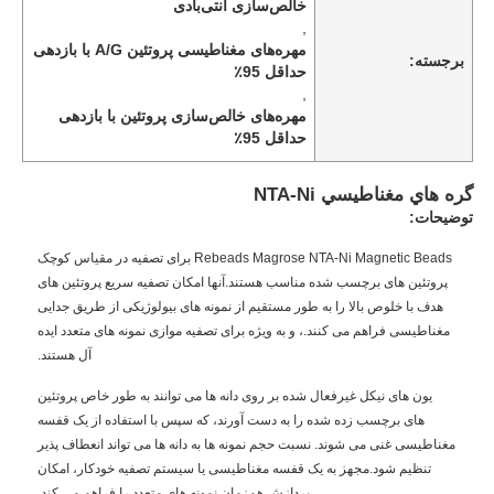
خالص‌سازی آنتی‌بادی
,
مهره‌های مغناطیسی پروتئین A/G با بازدهی
برجسته:
حداقل 95٪
,
مهره‌های خالص‌سازی پروتئین با بازدهی
حداقل 95٪
گره هاي مغناطيسي NTA-Ni
توضیحات:
Rebeads Magrose NTA-Ni Magnetic Beads برای تصفیه در مقیاس کوچک
پروتئین های برچسب شده مناسب هستند.آنها امکان تصفیه سریع پروتئین های
هدف با خلوص بالا را به طور مستقیم از نمونه های بیولوژیکی از طریق جدایی
مغناطیسی فراهم می کنند.، و به ویژه برای تصفیه موازی نمونه های متعدد ایده
آل هستند.
یون های نیکل غیرفعال شده بر روی دانه ها می توانند به طور خاص پروتئین
های برچسب زده شده را به دست آورند، که سپس با استفاده از یک قفسه
مغناطیسی غنی می شوند. نسبت حجم نمونه ها به دانه ها می تواند انعطاف پذیر
تنظیم شود.مجهز به یک قفسه مغناطیسی یا سیستم تصفیه خودکار، امکان
پردازش همزمان نمونه های متعدد را فراهم می کند.