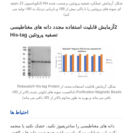
شکل: آزمایش عملکرد تصفیه پروتئین برچسب شده His (انکوباسیون 15 دقیقه
ای نمونه های پروتئین را با پاکی بیش از 98٪ و بازیابی نزدیک به 90٪ تولید می
کند)
بازدید از کارخانه
2آزمایش قابلیت استفاده مجدد دانه های مغناطیسی
تصفیه پروتئین His-tag
کنترل کیفیت
با ما تماس بگیرید
اخبار
شکل: آزمایش قابلیت استفاده مجدد از Rebeads® His-tag Protein
درخواست قیمت
Purification Magnetic Beads (خالصیت نمونه های ایلوتی شده بالاتر از 90٪
باقی می ماند و بهره به طور مداوم بالاتر از 85٪ باقی می ماند)
استخراج اسید نوکلئیک مهره‌های مغناطیسی
احتیاط ها
دانه های مغناطیسی را سانتریفیوژ نکنید، خشک نکنید یا منجمد
کیت استخراج DNA / RNA
نکنید. این عملیات ممکن است باعث جمع شدن دانه ها و کاهش