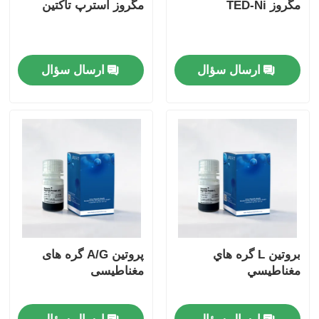
مگروز TED-Ni
مگروز استرپ تاکتین
ارسال سؤال
ارسال سؤال
بروتين L گره هاي
پروتین A/G گره های
مغناطيسي
مغناطیسی