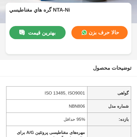
گره هاي مغناطيسي NTA-Ni
حالا حرف بزن
بهترین قیمت
توضیحات محصول
گواهی
ISO 13485, ISO9001
شماره مدل
NBN806
بازده:
95% حداقل
مهره‌های مغناطیسی پروتئین A/G برای