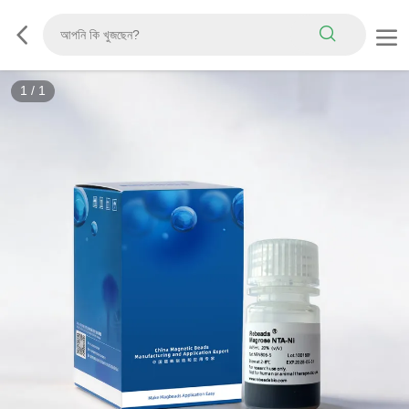
1
/
1