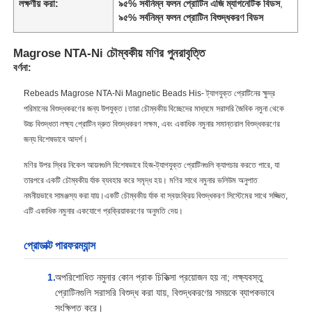
লক্ষণীয় করা:
৯৫% সর্বনিম্ন ফলন প্রোটিন এজি ম্যাগনেটিক বিডস
,
৯৫% সর্বনিম্ন ফলন প্রোটিন বিশুদ্ধকরণ বিডস
Magrose NTA-Ni চৌম্বকীয় মণির পুনরাবৃত্তি
বর্ণনা:
Rebeads Magrose NTA-Ni Magnetic Beads His- ট্যাগযুক্ত প্রোটিনের ক্ষুদ্র
পরিমানের বিশুদ্ধকরণের জন্য উপযুক্ত।তারা চৌম্বকীয় বিচ্ছেদের মাধ্যমে সরাসরি জৈবিক নমুনা থেকে
উচ্চ বিশুদ্ধতা লক্ষ্য প্রোটিন দ্রুত বিশুদ্ধকরণ সক্ষম, এবং একাধিক নমুনার সমান্তরাল বিশুদ্ধকরণের
জন্য বিশেষভাবে আদর্শ।
মণির উপর স্থির নিকেল আয়নগুলি বিশেষভাবে হিজ-ট্যাগযুক্ত প্রোটিনগুলি ক্যাপচার করতে পারে, যা
তারপরে একটি চৌম্বকীয় র্যাক ব্যবহার করে সমৃদ্ধ হয়। মণির সাথে নমুনার ভলিউম অনুপাত
নমনীয়ভাবে সামঞ্জস্য করা যায়।একটি চৌম্বকীয় র্যাক বা স্বয়ংক্রিয় বিশুদ্ধকরণ সিস্টেমের সাথে সজ্জিত,
এটি একাধিক নমুনার একযোগে প্রক্রিয়াকরণের অনুমতি দেয়।
প্রোডাক্ট পারফরম্যান্স
অপরিশোধিত নমুনার কোন প্রাক চিকিত্সা প্রয়োজন হয় না; লক্ষ্যবস্তু
প্রোটিনগুলি সরাসরি বিশুদ্ধ করা যায়, বিশুদ্ধকরণের সময়কে ব্যাপকভাবে
সংক্ষিপ্ত করে।