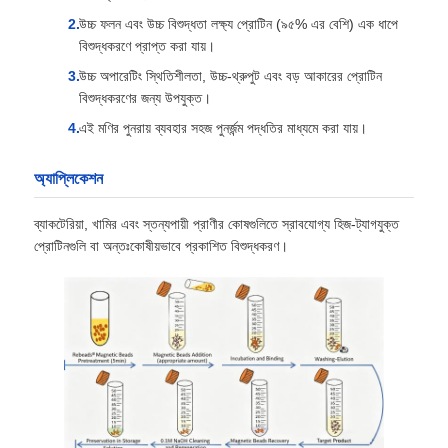
উচ্চ ফলন এবং উচ্চ বিশুদ্ধতা লক্ষ্য প্রোটিন (৯৫% এর বেশি) এক ধাপে
বিশুদ্ধকরণে প্রাপ্ত করা যায়।
উচ্চ অপারেটিং স্থিতিশীলতা, উচ্চ-থ্রুপুট এবং বড় আকারের প্রোটিন
বিশুদ্ধকরণের জন্য উপযুক্ত।
এই মণির পুনরায় ব্যবহার সহজ পুনর্জন্ম পদ্ধতির মাধ্যমে করা যায়।
অ্যাপ্লিকেশন
ব্যাকটেরিয়া, খামির এবং স্তন্যপায়ী প্রাণীর কোষগুলিতে স্রাবযোগ্য হিজ-ট্যাগযুক্ত
প্রোটিনগুলি বা অন্তঃকোষীয়ভাবে প্রকাশিত বিশুদ্ধকরণ।