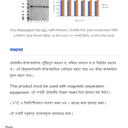
কারখানা পরিদর্শন
চিত্রঃ Rebeads® His-tag প্রোটিন বিশুদ্ধকরণ চৌম্বকীয় মণির পুনরায় ব্যবহারযোগ্যতা পরীক্ষা
মান নিয়ন্ত্রণ
(এলিউটেড নমুনার বিশুদ্ধতা 90% এর উপরে থাকে এবং ফলনটি 85% এর উপরে স্থির থাকে)
সাবধানতা
আমাদের সাথে যোগাযোগ করুন
চৌম্বকীয় মণিকণাগুলিকে সেন্ট্রিফুগ করবেন না, শুকিয়ে ফেলবেন না বা হিমায়িত করবেন
না। এই ক্রিয়াকলাপগুলি মণিকণাগুলিকে একত্রিত করতে পারে এবং বাঁধার কার্যকারিতা
খবর
হ্রাস করতে পারে।
This product must be used with magnetic separation
একটি উদ্ধৃতি অনুরোধ করুন
equipment. এই পণ্যটি চৌম্বকীয় বিচ্ছেদ সরঞ্জাম দিয়ে ব্যবহার করা উচিত।
২ ̊৮°C এ স্থিতিশীলভাবে সংরক্ষণ করুন এবং ২ বছরের জন্য ব্যবহার করুন।
चुंबकीय मोतियों न्यूक्लिक एसिड निष्कर्षण
এই পণ্যটি শুধুমাত্র গবেষণামূলক ব্যবহারের জন্য।
डीएनए / आरएनए निष्कर्षण किट
ট্যাগ: