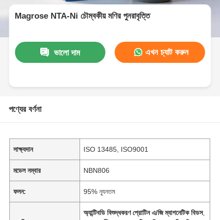
Magrose NTA-Ni চৌম্বকীয় মণির পুনরাবৃত্তি
এখন চ্যাট করুন
ভালো দাম
পণ্যের বর্ণনা
সাক্ষ্যদান
ISO 13485, ISO9001
মডেল নম্বার
NBN806
ফলন:
95% ন্যূনতম
অ্যান্টিবডি বিশুদ্ধকরণ প্রোটিন এ/জি ম্যাগনেটিক বিডস
,