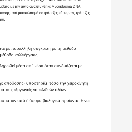
υριτίου.Μπορεί να αντλήσει ίχνη DNA από πολύπλοκα
 συμβατό με την αυτο-αναπτύχθηκε Mycoplasma DNA
μόλυνσης από μυκοπλασμό σε τράπεζες κύτταρων, τράπεζες
ρα.
ται με παράλληλη σύγκριση με τη μέθοδο
 μέθοδο καλλιέργειας.
κληρωθεί μέσα σε 1 ώρα όταν συνδυάζεται με
ής απόδοσης· υποστηρίζει τόσο την χειροκίνητη
ατους εξαγωγείς νουκλεϊκών οξέων.
ασμάτων από διάφορα βιολογικά προϊόντα. Είναι