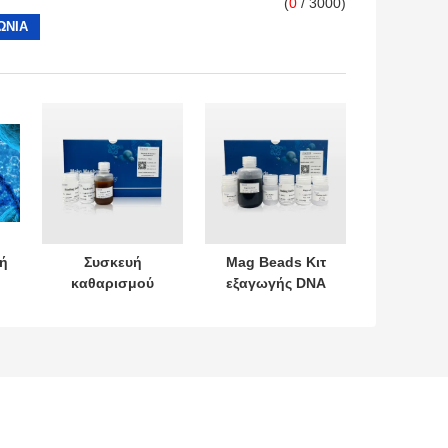
(
0
/ 3000)
ή
Συσκευή
Mag Beads Κιτ
καθαρισμού
εξαγωγής DNA
ύ
προϊόντων PCR
gel μεγάλου
ρα
με βάση
όγκου
η
μαγνητικά
χάντρες