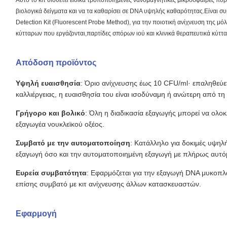
Αυτό το κιτ υιοθετεί ειδικά τροποποιημένες νανομαγνητικές μικροσφαίρες π
βιολογικά δείγματα και να τα καθαρίσει σε DNA υψηλής καθαρότητας.Είναι
Detection Kit (Fluorescent Probe Method), για την ποιοτική ανίχνευση της 
κύτταρων που εργάζονται,παρτίδες σπόρων ιού και κλινικά θεραπευτικά κύττα
Απόδοση προϊόντος
Υψηλή ευαισθησία
: Όριο ανίχνευσης έως 10 CFU/ml· επαληθεύε
καλλιέργειας, η ευαισθησία του είναι ισοδύναμη ή ανώτερη από τη
Γρήγορο και βολικό
: Όλη η διαδικασία εξαγωγής μπορεί να ολο
εξαγωγέα νουκλεϊκού οξέος.
Συμβατό με την αυτοματοποίηση
: Κατάλληλο για δοκιμές υψηλ
εξαγωγή όσο και την αυτοματοποιημένη εξαγωγή με πλήρως αυτόμ
Ευρεία συμβατότητα
: Εφαρμόζεται για την εξαγωγή DNA μυκοπλ
επίσης συμβατό με κιτ ανίχνευσης άλλων κατασκευαστών.
Εφαρμογή