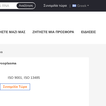
Συνομιλία τώρα
|
Greek
Αναζήτηση
ΉΣΤΕ ΜΑΖΊ ΜΑΣ
ΖΗΤΉΣΤΕ ΜΙΑ ΠΡΟΣΦΟΡΆ
ΕΙΔΉΣΕΙΣ
ma
Mycoplasma
ISO 9001, ISO 13485
Συνομιλία Τώρα