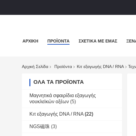
ΑΡΧΙΚΉ
ΠΡΟΪΌΝΤΑ
ΣΧΕΤΙΚΆ ΜΕ ΕΜΆΣ
ΞΕΝ
Αρχική Σελίδα
Προϊόντα
Κιτ εξαγωγής DNA / RNA
Τεχ
ΌΛΑ ΤΑ ΠΡΟΪΌΝΤΑ
Μαγνητικά σφαιρίδια εξαγωγής
νουκλεϊκών οξέων
(5)
Κιτ εξαγωγής DNA / RNA
(22)
NGS磁珠
(3)