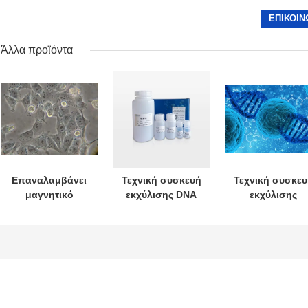
Άλλα προϊόντα
Επαναλαμβάνει
Τεχνική συσκευή
Τεχνική συσκευ
μαγνητικό
εκχύλισης DNA
εκχύλισης
κοσμήμα αίμα
χωρίς κύτταρα με
υπολειμματικο
RNA εξαγωγή κιτ
βάση μαγνητικά
DNA από κύττα
χάντρες
ξενιστή με βάσ
μαγνητικά
μαργαριτάρια