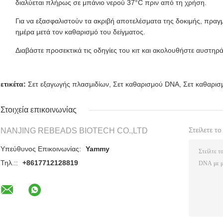
διαλύεται πλήρως σε μπάνιο νερού 37°C πριν από τη χρήση.
Για να εξασφαλιστούν τα ακριβή αποτελέσματα της δοκιμής, πραγμ
ημέρα μετά τον καθαρισμό του δείγματος.
Διαβάστε προσεκτικά τις οδηγίες του κιτ και ακολουθήστε αυστηρά 
ετικέτα:
Σετ εξαγωγής πλασμιδίων
,
Σετ καθαρισμού DNA
,
Σετ καθαρι
Στοιχεία επικοινωνίας
Στείλετε τ
NANJING REBEADS BIOTECH CO.,LTD
Υπεύθυνος Επικοινωνίας:
Yammy
Τηλ.::
+8617712128819