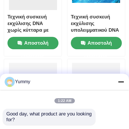
Τεχνική συσκευή
Τεχνική συσκευή
εκχύλισης DNA
εκχύλισης
χωρίς κύτταρα με
υπολειμματικού DNA
βάση μαγνητικά
από κύτταρα ξενιστή
Αποστολή
Αποστολή
χάντρες
με βάση μαγνητικά
μαργαριτάρια
ερώτησης
ερώτησης
Yummy
1:22 AM
Good day, what product are you looking 
Συσκευή καθαρισμού
Mag Beads Κιτ
for?
προϊόντων PCR με
εξαγωγής DNA gel