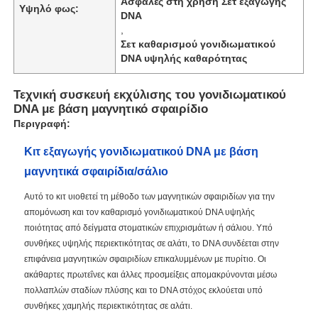
Ασφαλές στη χρήση Σετ εξαγωγής
Υψηλό φως:
DNA
,
Σετ καθαρισμού γονιδιωματικού
DNA υψηλής καθαρότητας
Τεχνική συσκευή εκχύλισης του γονιδιωματικού
DNA με βάση μαγνητικό σφαιρίδιο
Περιγραφή:
Κιτ εξαγωγής γονιδιωματικού DNA με βάση
μαγνητικά σφαιρίδια/σάλιο
Αυτό το κιτ υιοθετεί τη μέθοδο των μαγνητικών σφαιριδίων για την
απομόνωση και τον καθαρισμό γονιδιωματικού DNA υψηλής
ποιότητας από δείγματα στοματικών επιχρισμάτων ή σάλιου. Υπό
συνθήκες υψηλής περιεκτικότητας σε αλάτι, το DNA συνδέεται στην
επιφάνεια μαγνητικών σφαιριδίων επικαλυμμένων με πυρίτιο. Οι
ακάθαρτες πρωτεΐνες και άλλες προσμείξεις απομακρύνονται μέσω
πολλαπλών σταδίων πλύσης και το DNA στόχος εκλούεται υπό
συνθήκες χαμηλής περιεκτικότητας σε αλάτι.