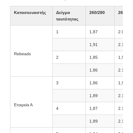
Κατασκευαστής
Δείγμα
260/280
260/23
NGS磁珠
ταυτότητας
1
1,87
2.03
Μαγνητικά σφαιρίδια διαλογής κυττάρων
1,91
2.17
Μαγνητικός πρωτεϊνικός καθαρισμός χαντρών
Rebeads
2
1,85
1,90
1,86
2.17
Μαγνητικά σφαιρίδια που ενεργοποιούνται από την ε
3
1,86
1,95
Αυτοματοποιημένα Όργανα & Αναλώσιμα
1,89
2.13
Εταιρεία Α
4
1,87
2.11
1,89
2.17