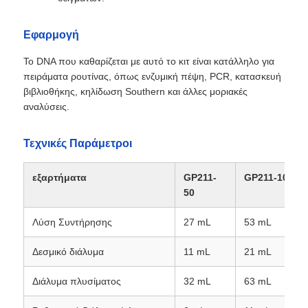
Εφαρμογή
Το DNA που καθαρίζεται με αυτό το κιτ είναι κατάλληλο για
πειράματα ρουτίνας, όπως ενζυμική πέψη, PCR, κατασκευή
βιβλιοθήκης, κηλίδωση Southern και άλλες μοριακές
αναλύσεις.
Τεχνικές Παράμετροι
εξαρτήματα
GP211-
GP211-100
50
Αρχική
Λύση Συντήρησης
27 mL
53 mL
Δεσμικό διάλυμα
11 mL
21 mL
Προϊόντα
Διάλυμα πλυσίματος
32 mL
63 mL
Σχετικά με εμάς