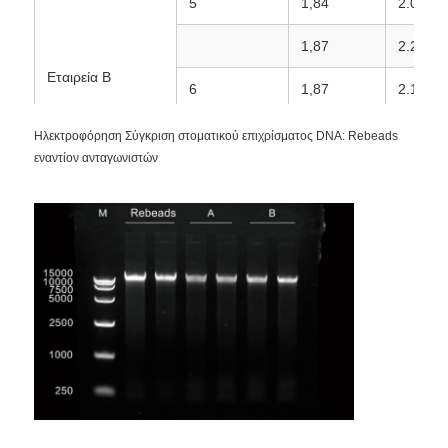
5
1,84
2.02
1,87
2.21
Εταιρεία Β
6
1,87
2.13
1,87
2.16
Ηλεκτροφόρηση Σύγκριση στοματικού επιχρίσματος DNA: Rebeads
εναντίον ανταγωνιστών