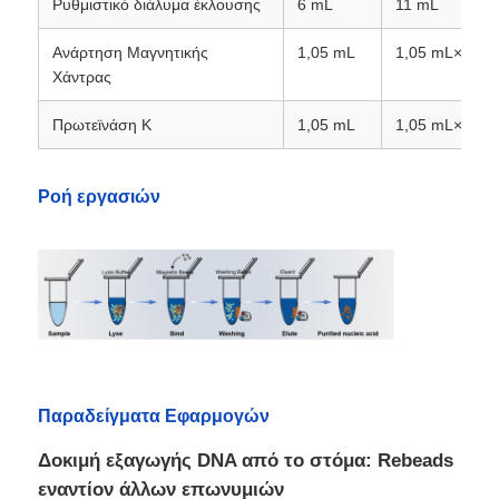
Ρυθμιστικό διάλυμα έκλουσης
6 mL
11 mL
Ανάρτηση Μαγνητικής
1,05 mL
1,05 mL×2
Ξενάγηση στο Εργοστάσιο
Χάντρας
Πρωτεϊνάση Κ
1,05 mL
1,05 mL×2
Ποιοτικός έλεγχος
Ροή εργασιών
Επικοινωνήστε μαζί μας
Ειδήσεις
Ζητήστε μια προσφορά
Μαγνητικά σφαιρίδια εξαγωγής νουκλεϊκών οξέων
Παραδείγματα Εφαρμογών
Δοκιμή εξαγωγής DNA από το στόμα: Rebeads
Κιτ εξαγωγής DNA / RNA
εναντίον άλλων επωνυμιών