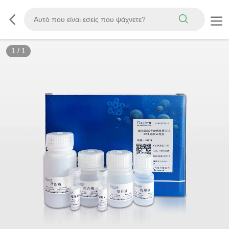
1
/
1