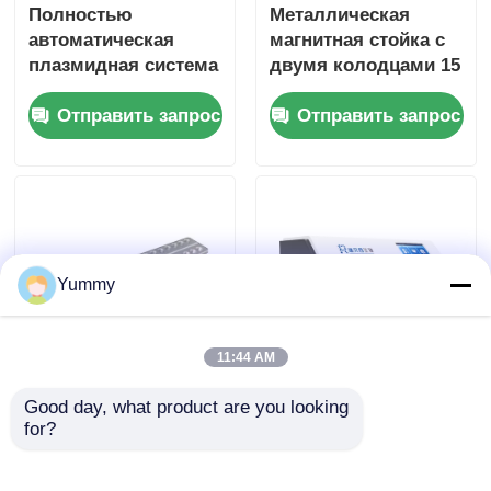
Полностью
Металлическая
автоматическая
магнитная стойка с
плазмидная система
двумя колодцами 15
2000
мл / 50 мл
Отправить запрос
Отправить запрос
Yummy
11:44 AM
Металлическая
24-канальная
Good day, what product are you looking 
магнитная стойка
многофункциональная
for?
для 32-скважинных
система очистки
0,2-мл ПЦР-трубок