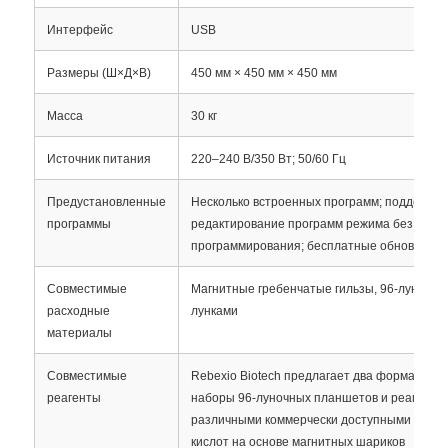
Интерфейс
USB
Экскурсия по заводу
Размеры (Ш×Д×В)
450 мм × 450 мм × 450 мм
Масса
30 кг
Контроль качества
Источник питания
220–240 В/350 Вт; 50/60 Гц
Свяжитесь с нами
Предустановленные
Несколько встроенных программ; поддержив
программы
редактирование программ режима без ручн
Новости
программирования; бесплатные обновлени
Совместимые
Магнитные гребенчатые гильзы, 96-луночны
Запросить расценки
расходные
лунками
материалы
экстракция нуклеиновой кислоты магнитными шар
Совместимые
Rebexio Biotech предлагает два формата: 
реагенты
наборы 96-луночных планшетов и реагенты 
различными коммерчески доступными набор
Набор экстракции ДНК / РНК
кислот на основе магнитных шариков