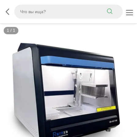
1
/
1