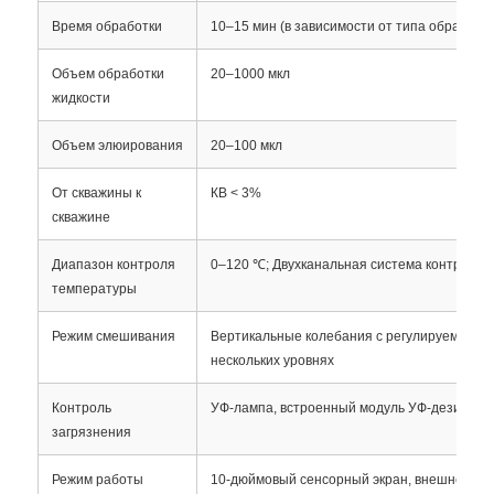
Время обработки
10–15 мин (в зависимости от типа образца 
Объем обработки
20–1000 мкл
жидкости
Объем элюирования
20–100 мкл
От скважины к
КВ < 3%
скважине
Диапазон контроля
0–120 ℃; Двухканальная система контроля
температуры
Режим смешивания
Вертикальные колебания с регулируемой ск
Домой
нескольких уровнях
Контроль
УФ-лампа, встроенный модуль УФ-дезинфек
Продукция
загрязнения
Режим работы
10-дюймовый сенсорный экран, внешнее уст
О нас