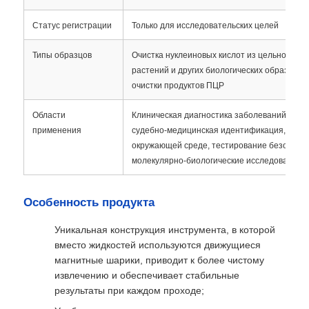
Статус регистрации
Только для исследовательских целей
Магнитные частицы NGS
Типы образцов
Очистка нуклеиновых кислот из цельной кров
растений и других биологических образцов;
Магнитные шарики для сортировки клеток
очистки продуктов ПЦР
Области
Клиническая диагностика заболеваний, безо
Магнитное очищение протеина шариков
применения
судебно-медицинская идентификация, обна
окружающей среде, тестирование безопасно
молекулярно-биологические исследования и 
Магнитные бисеры с поверхностной активацией
Особенность продукта
Автоматизированные приборы и расходные матер
Уникальная конструкция инструмента, в которой
вместо жидкостей используются движущиеся
магнитные шарики, приводит к более чистому
извлечению и обеспечивает стабильные
результаты при каждом проходе;