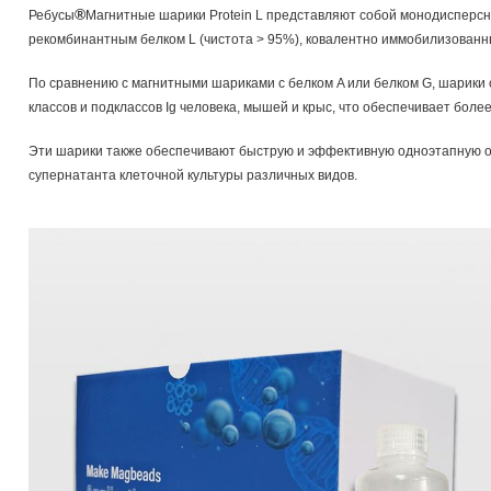
®
Ребусы
Магнитные шарики Protein L представляют собой монодисперс
рекомбинантным белком L (чистота > 95%), ковалентно иммобилизованн
По сравнению с магнитными шариками с белком A или белком G, шарики 
классов и подклассов Ig человека, мышей и крыс, что обеспечивает более
Эти шарики также обеспечивают быструю и эффективную одноэтапную оч
супернатанта клеточной культуры различных видов.