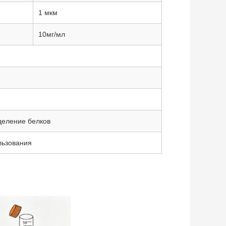
1 мкм
10мг/мл
деление белков
льзования