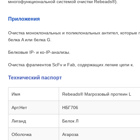
многофункциональной системой очистки Rebeads®).
Приложения
Очистка моноклональных и поликлональных антител, которые 
белка A или белка G.
Белковые IP- и ко-IP-анализы.
Очистка фрагментов ScFv и Fab, содержащих легкие цепи κ.
Технический паспорт
Имя
Rebeads® Магрозовый протеин L
Арт.Нет
НБГ706
Лиганд
Белок Л
Оболочка
Агароза