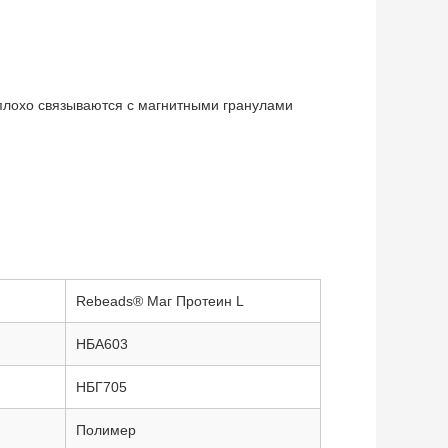
плохо связываются с магнитными гранулами
Rebeads® Маг Протеин L
НБА603
НБГ705
Полимер