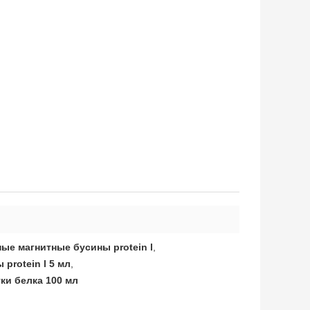
ые магнитные бусины protein l
,
protein l 5 мл
,
ки белка 100 мл