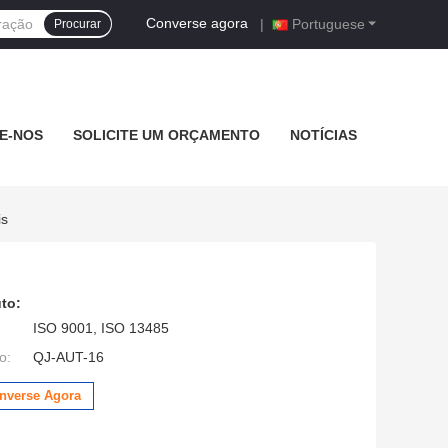
Converse agora
|
Portuguese
Procurar
E-NOS
SOLICITE UM ORÇAMENTO
NOTÍCIAS
is
to:
ISO 9001, ISO 13485
o:
QJ-AUT-16
nverse Agora