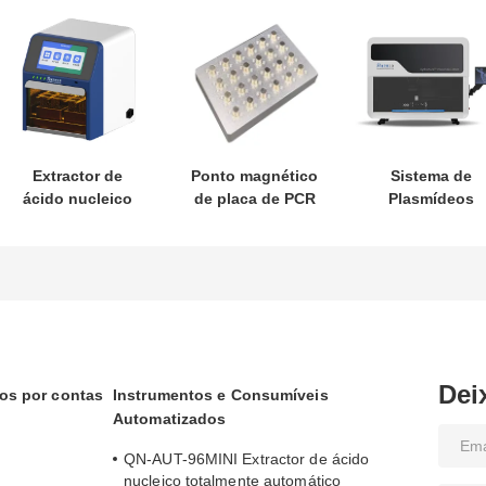
Extractor de
Ponto magnético
Sistema de
ácido nucleico
de placa de PCR
Plasmídeos
totalmente
de 96 poços de
Totalmente
automatizado de
metal
Automático 200
32 canais
Dei
cos por contas
Instrumentos e Consumíveis
Automatizados
QN-AUT-96MINI Extractor de ácido
nucleico totalmente automático