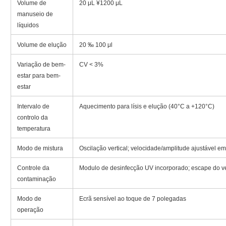
Volume de
20 μL ¥1200 μL
manuseio de
líquidos
Volume de elução
20 ‰ 100 μl
Variação de bem-
CV < 3%
estar para bem-
estar
Intervalo de
Aquecimento para lísis e elução (40°C a +120°C)
controlo da
temperatura
Modo de mistura
Oscilação vertical; velocidade/amplitude ajustável em
Controle da
Modulo de desinfecção UV incorporado; escape do ve
contaminação
Modo de
Ecrã sensível ao toque de 7 polegadas
operação