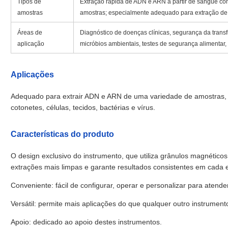
Tipos de
Extração rápida de ADN e ARN a partir de sangue compl
amostras
amostras; especialmente adequado para extração de 
Áreas de
Diagnóstico de doenças clínicas, segurança da transf
aplicação
micróbios ambientais, testes de segurança alimentar
Aplicações
Adequado para extrair ADN e ARN de uma variedade de amostras, in
cotonetes, células, tecidos, bactérias e vírus.
Características do produto
O design exclusivo do instrumento, que utiliza grânulos magnético
extrações mais limpas e garante resultados consistentes em cada 
Conveniente: fácil de configurar, operar e personalizar para atende
Versátil: permite mais aplicações do que qualquer outro instrumen
Apoio: dedicado ao apoio destes instrumentos.