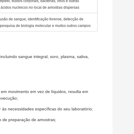
eto, fluidos corporais, bactérias, vírus e outras
ácidos nucleicos no local de amostras dispersas
usão de sangue, identificação forense, detecção de
, pesquisa de biologia molecular e muitos outros campos
cluindo sangue integral, soro, plasma, saliva,
s em movimento em vez de líquidos, resulta em
execução;
r às necessidades específicas do seu laboratório;
to de preparação de amostras;