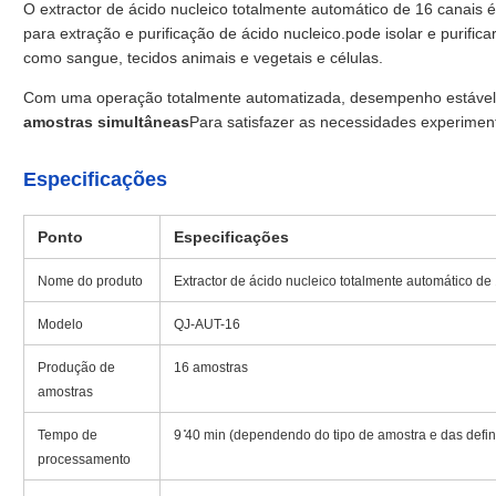
O extractor de ácido nucleico totalmente automático de 16 canais
para extração e purificação de ácido nucleico.pode isolar e purifi
como sangue, tecidos animais e vegetais e células.
Com uma operação totalmente automatizada, desempenho estável e 
amostras simultâneas
Para satisfazer as necessidades experiment
Especificações
Ponto
Especificações
Nome do produto
Extractor de ácido nucleico totalmente automático de
Modelo
QJ-AUT-16
Produção de
16 amostras
amostras
Tempo de
9 ̊40 min (dependendo do tipo de amostra e das defi
processamento