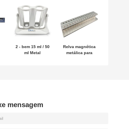
2 - bem 15 ml / 50
Relva magnética
ml Metal
metálica para
Magnetic Rack
tubos PCR de 32
0
poços de 0,2 ml
xe mensagem