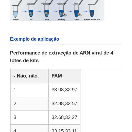
Microesferas Magnéticas NGS
Esferas magnéticas de triagem de células
Exemplo de aplicação
Purificação magnética da proteína dos grânulos
Performance de extracção de ARN viral de 4
lotes de kits
Contas Magnéticas Ativadas por Superfície
- Não, não.
FAM
1
33.08,32.97
Instrumentos e Consumíveis Automatizados
2
32.98,32.57
3
32.68,32.27
4
33.15,33.11