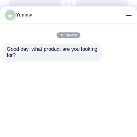
Yummy
10:04 AM
Good day, what product are you looking 
Kit de purificação de
Kit de extracção de
for?
produto PCR baseado
ADN de gel de grande
em esfera magnética
volume
Enviar inquérito
Enviar inquérito
Casa
Mapa do Site
Fale Conosco
Desktop Site
Mapa do Site
Política de Privacidade