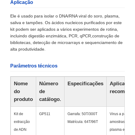
Aplicação
Ele é usado para isolar o DNA/RNA viral do soro, plasma,
saliva e tampões. Os ácidos nucleicos purificados por este
kit podem ser aplicados a vários experimentos de rotina,
incluindo digestão enzimática, PCR, qPCR,construção de
bibliotecas, detecção de microarrays e sequenciamento de
alta produtividade.
Parâmetros técnicos
Nome
Número
Especificações
Aplicação
do
de
recomend
Para casa
produto
catálogo.
Produtos
Kit de
GP511
Garrafa: 50T/300T
Virus a partir d
extracção
Matrícula: 64T/96T
amostras de so
de ADN
plasma e
Sobre nós