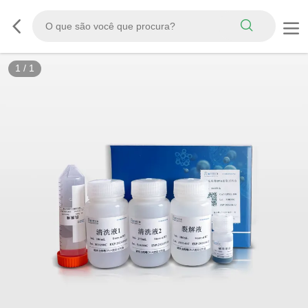
1
/
1