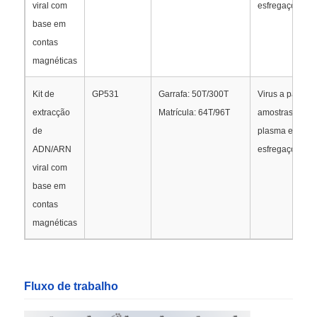
viral com
esfregaços
base em
Visita à fábrica
contas
magnéticas
Controle de qualidade
Kit de
GP531
Garrafa: 50T/300T
Virus a partir d
extracção
Matrícula: 64T/96T
amostras de so
Contacte-nos
de
plasma e
ADN/ARN
esfregaços
viral com
Notícias
base em
contas
Solicite um orçamento
magnéticas
extracção de ácidos nucleicos por contas magnéticas
Fluxo de trabalho
Kit de extracção de ADN / ARN