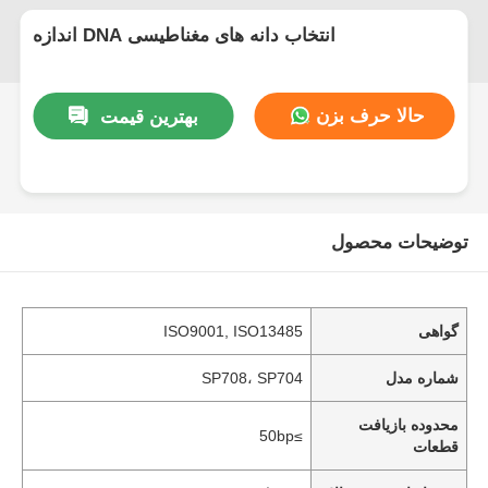
اندازه DNA انتخاب دانه های مغناطیسی
حالا حرف بزن
بهترین قیمت
توضیحات محصول
گواهی
ISO9001, ISO13485
شماره مدل
SP708، SP704
محدوده بازیافت
≥50bp
قطعات