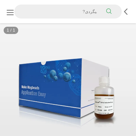
1
/
1