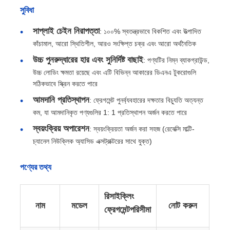
সুবিধা
সাপ্লাই চেইন নিরাপত্তা
: ১০০% স্বতন্ত্রভাবে বিকশিত এবং উত্পাদিত
কাঁচামাল, আরো স্থিতিশীল, আরও সংক্ষিপ্ত চক্র এবং আরো অর্থনৈতিক
উচ্চ পুনরুদ্ধারের হার এবং সুনির্দিষ্ট বাছাই
: পণ্যটির নিম্ন ব্যাকগ্রাউন্ড,
উচ্চ লোডিং ক্ষমতা রয়েছে এবং এটি বিভিন্ন আকারের ডিএনএ টুকরোগুলি
সঠিকভাবে স্ক্রিন করতে পারে
আমদানি প্রতিস্থাপন
: ফ্রেগমেন্ট পুনর্ব্যবহারের দক্ষতার বিচ্যুতি অত্যন্ত
কম, যা আমদানিকৃত পণ্যগুলির 1: 1 প্রতিস্থাপন অর্জন করতে পারে
স্বয়ংক্রিয় অপারেশন
: স্বয়ংক্রিয়তা অর্জন করা সহজ (রেবেক্সি মাল্টি-
চ্যানেল নিউক্লিক অ্যাসিড এক্সট্রাক্টরের সাথে যুক্ত)
বাড়ি
পণ্যের তথ্য
পণ্য
রিসাইক্লিং
নাম
মডেল
নোট করুন
ফ্রেগমেন্ট
পরিসীমা
আমাদের সম্পর্কে