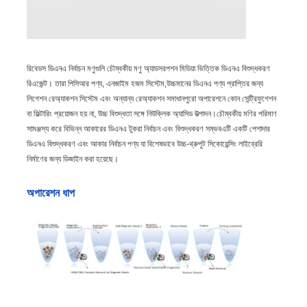
রিবেডস ডিএনএ নির্বাচন মণুগুলি চৌম্বকীয় মণু অ্যাডসরপশন মিডিয়া ভিত্তিক ডিএনএ বিশুদ্ধকরণ
রিএজেন্ট। তারা পিসিআর পণ্য, এনজাইম হজম সিস্টেম,উচ্চমানের ডিএনএ পণ্য প্রাপ্তির জন্য
লিগেশন রেঅ্যাকশন সিস্টেম এবং অন্যান্য রেঅ্যাকশন সমাধানপুরো অপারেশনে কোন সেন্ট্রিফুগেশন
বা ফিল্টারিং প্রয়োজন হয় না, উচ্চ বিশুদ্ধতা সঙ্গে নিউক্লিক অ্যাসিড উত্পাদন।চৌম্বকীয় মণির পরিমাণ
সামঞ্জস্য করে বিভিন্ন আকারের ডিএনএ টুকরা নির্বাচন এবং বিশুদ্ধকরণ সম্ভবএটি একটি পেশাদার
ডিএনএ বিশুদ্ধকরণ এবং আকার নির্বাচন পণ্য যা বিশেষভাবে উচ্চ-থ্রুপুট সিকোয়েন্সিং লাইব্রেরি
নির্মাণের জন্য ডিজাইন করা হয়েছে।
অপারেশন ধাপ