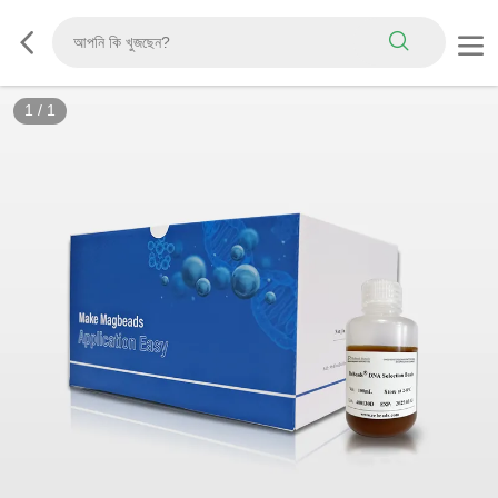
1
/
1