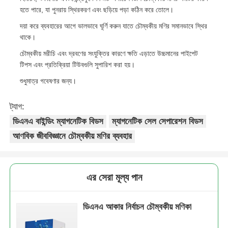
হতে পারে, যা পুনরায় স্থিরকরণ এবং ছড়িয়ে পড়া কঠিন করে তোলে।
দয়া করে ব্যবহারের আগে ভালভাবে ঘূর্ণি করুন যাতে চৌম্বকীয় মণির সমানভাবে স্থির
থাকে।
চৌম্বকীয় মরীচি এবং দ্রবণের সংযুক্তির কারণে ক্ষতি এড়াতে উচ্চমানের পাইপেট
টিপস এবং প্রতিক্রিয়া টিউবগুলি সুপারিশ করা হয়।
শুধুমাত্র গবেষণার জন্য।
ট্যাগ:
ডিএনএ বাইন্ডিং ম্যাগনেটিক বিডস
ম্যাগনেটিক সেল সেপারেশন বিডস
আণবিক জীববিজ্ঞানে চৌম্বকীয় মণির ব্যবহার
এর সেরা মূল্য পান
ডিএনএ আকার নির্বাচন চৌম্বকীয় মণিকা