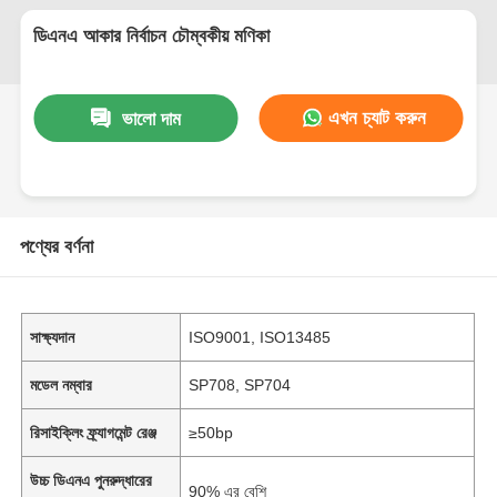
ডিএনএ আকার নির্বাচন চৌম্বকীয় মণিকা
এখন চ্যাট করুন
ভালো দাম
পণ্যের বর্ণনা
সাক্ষ্যদান
ISO9001, ISO13485
মডেল নম্বার
SP708, SP704
রিসাইক্লিং ফ্র্যাগমেন্ট রেঞ্জ
≥50bp
উচ্চ ডিএনএ পুনরুদ্ধারের
90% এর বেশি