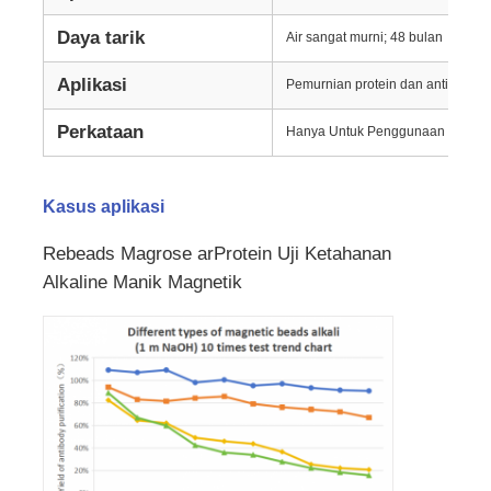
Daya tarik
Air sangat murni; 48 bulan
Tur Pabrik
Aplikasi
Pemurnian protein dan antibodi, I
Perkataan
Kontrol kualitas
Hanya Untuk Penggunaan Penelit
Hubungi Kami
Kasus aplikasi
Rebeads Magrose arProtein Uji Ketahanan
Berita
Alkaline Manik Magnetik
Minta Kutipan
magnetic beads ekstraksi asam nukleat
Kit Ekstraksi DNA / RNA