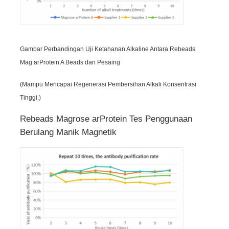
NGS Magnetic Beads
Gambar Perbandingan Uji Ketahanan Alkaline Antara Rebeads
Manik-manik Magnetik Pengurut Sel
Mag arProtein A Beads dan Pesaing
(Mampu Mencapai Regenerasi Pembersihan Alkali Konsentrasi
Pemurnian Protein Manik-manik Magnetik
Tinggi.)
Rebeads Magrose arProtein Tes Penggunaan
Manik Magnet Aktif Permukaan
Berulang Manik Magnetik
Instrumen Otomatis & Bahan Habis Pakai