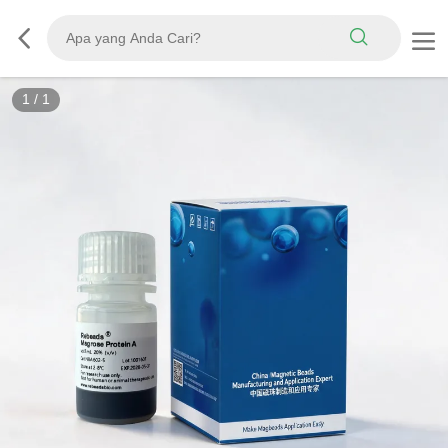
1
/
1