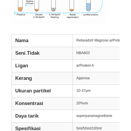
Nama
Rebeads® Magrose arProtein A
Seni.Tidak
NBA603
Ligan
arProtein A
Kerang
Agarosa
Ukuran partikel
10-37μm
Rumah
Konsentrasi
20%v/v
Produk
Daya tarik
superparamagnetisme
Spesifikasi
5ml/50ml/100ml
Tentang Kami