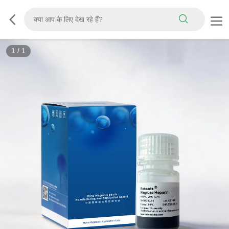
1
/
1