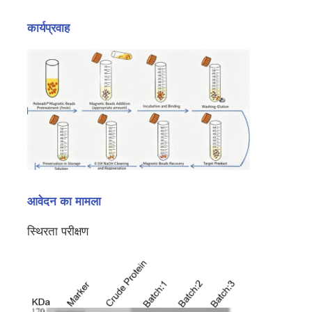
कार्यप्रवाह
कारखाने का दौरा
गुणवत्ता नियंत्रण
हमसे संपर्क करें
समाचार
आवेदन का मामला
एक उद्धरण का अनुरोध करें
स्थिरता परीक्षण
चुंबकीय मोती न्यूक्लिक एसिड निष्कर्षण
डीएनए / आरएनए निष्कर्षण किट