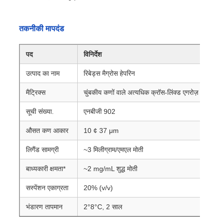
तकनीकी मापदंड
पद
विनिर्देश
उत्पाद का नाम
रिबेड्स मैग्रोस हेपरिन
मैट्रिक्स
चुंबकीय कणों वाले अत्यधिक क्रॉस-लिंक्ड एगरोज़
सूची संख्या.
एनबीजी 902
औसत कण आकार
10 ¢ 37 μm
लिगैंड सामग्री
~3 मिलीग्राम/एमएल मोती
घर
बाध्यकारी क्षमता*
~2 mg/mL शुद्ध मोती
उत्पादों
सस्पेंशन एकाग्रता
20% (v/v)
भंडारण तापमान
2°8°C, 2 साल
हमारे बारे में