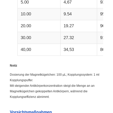
5.00
4,67
93,40
10.00
9.54
95,40
20.00
19.27
96,35
30.00
27.32
91.07
40,00
34,53
86,33
Notiz
Dosierung der Magnetkügelchen: 100 μL; Kopplungssystem: 1 ml
Kopplungspuffer.
Mit steigender Antikörperkonzentration steigt die Menge an an
Magnetkügelchen gekoppelten Antikörpern, während die
Kopplungseffizienz abnimmt.
Vorsichtsmaßnahmen