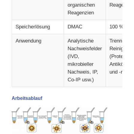
organischen
Reagenzie
Reagenzien
NGS-Magnetkugeln
Speicherlösung
DMAC
100 % Isop
Magnetische Perlen zur Zellsortierung
Anwendung
Analytische
Trenn- und
Nachweisfelder
Reinigungs
Magnetische Perlen-Protein-Reinigung
(IVD,
(Protein- 
mikrobieller
Antikörper
Nachweis, IP,
und -reini
Oberflächenaktivierte Magnetkugeln
Co-IP usw.)
Automatisierte Instrumente und Verbrauchsmaterialien
Arbeitsablauf