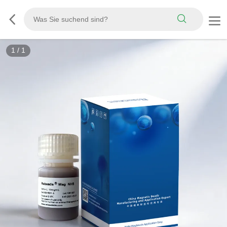
1
/
1