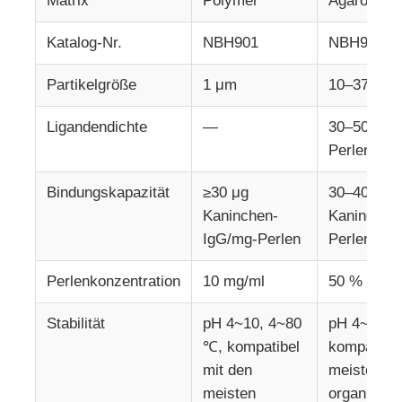
Matrix
Polymer
Agarose
Katalog-Nr.
NBH901
NBH912
Werksbesichtigung
Partikelgröße
1 μm
10–37 μm
Qualitätskontrolle
Ligandendichte
—
30–50 μmo
Perlen
Kontakt
Bindungskapazität
≥30 μg
30–40 mg
Kaninchen-
Kaninchen
Neuigkeiten
IgG/mg-Perlen
Perlen
Angebot anfordern
Perlenkonzentration
10 mg/ml
50 % v/v
Stabilität
pH 4~10, 4~80
pH 4~10, 
Magnetkügelchen Nukleinsäureextraktion
℃, kompatibel
kompatibel
mit den
meisten
DNA / RNA Extraktionskits
meisten
organisch