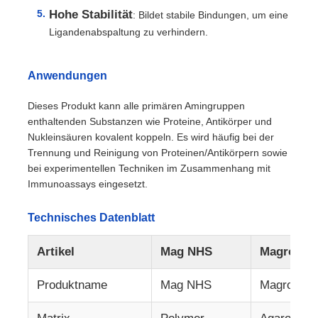
Hohe Stabilität
: Bildet stabile Bindungen, um eine
Ligandenabspaltung zu verhindern.
Anwendungen
Dieses Produkt kann alle primären Amingruppen
enthaltenden Substanzen wie Proteine, Antikörper und
Nukleinsäuren kovalent koppeln. Es wird häufig bei der
Trennung und Reinigung von Proteinen/Antikörpern sowie
bei experimentellen Techniken im Zusammenhang mit
Immunoassays eingesetzt.
Technisches Datenblatt
Zu Hause
Artikel
Mag NHS
Magrose 
Produkte
Produktname
Mag NHS
Magrose 
Über uns