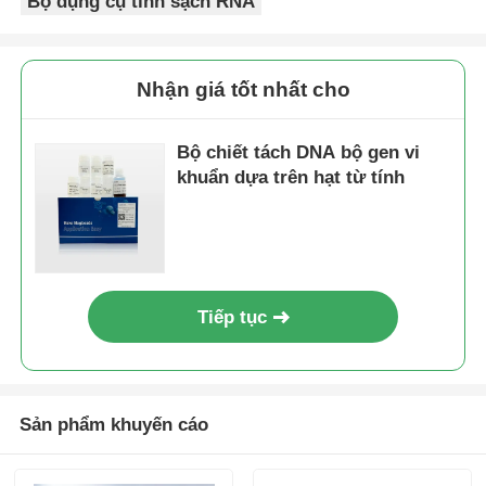
Bộ dụng cụ tinh sạch RNA
Nhận giá tốt nhất cho
Bộ chiết tách DNA bộ gen vi
khuẩn dựa trên hạt từ tính
Tiếp tục
Sản phẩm khuyến cáo