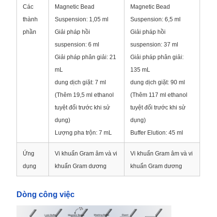
Các
Magnetic Bead
Magnetic Bead
thành
Suspension: 1,05 ml
Suspension: 6,5 ml
Tham quan nhà máy
phần
Giải pháp hồi
Giải pháp hồi
suspension: 6 ml
suspension: 37 ml
Giải pháp phân giải: 21
Giải pháp phân giải:
Kiểm soát chất lượng
mL
135 mL
dung dịch giặt: 7 ml
dung dịch giặt: 90 ml
Liên hệ với chúng tôi
(Thêm 19,5 ml ethanol
(Thêm 117 ml ethanol
tuyệt đối trước khi sử
tuyệt đối trước khi sử
Tin tức
dụng)
dụng)
Lượng pha trộn: 7 mL
Buffer Elution: 45 ml
Yêu cầu Đặt giá
Ứng
Vi khuẩn Gram âm và vi
Vi khuẩn Gram âm và vi
dụng
khuẩn Gram dương
khuẩn Gram dương
hạt từ tính chiết xuất axit nucleic
Dòng công việc
Bộ tách chiết DNA / RNA