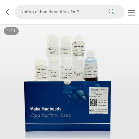
1
/
1