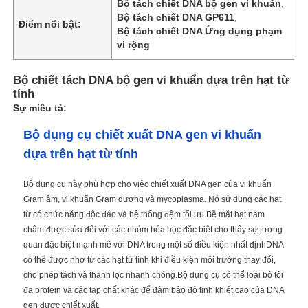
Bộ tách chiết DNA bộ gen vi khuẩn
,
Bộ tách chiết DNA GP611
,
Điểm nổi bật:
Bộ tách chiết DNA Ứng dụng phạm
vi rộng
Bộ chiết tách DNA bộ gen vi khuẩn dựa trên hạt từ
tính
Sự miêu tả:
Bộ dụng cụ chiết xuất DNA gen vi khuẩn
dựa trên hạt từ tính
Bộ dụng cụ này phù hợp cho việc chiết xuất DNA gen của vi khuẩn
Gram âm, vi khuẩn Gram dương và mycoplasma. Nó sử dụng các hạt
từ có chức năng độc đáo và hệ thống đệm tối ưu.Bề mặt hạt nam
châm được sửa đổi với các nhóm hóa học đặc biệt cho thấy sự tương
quan đặc biệt mạnh mẽ với DNA trong một số điều kiện nhất địnhDNA
có thể được nhơ từ các hạt từ tính khi điều kiện môi trường thay đổi,
cho phép tách và thanh lọc nhanh chóng.Bộ dụng cụ có thể loại bỏ tối
đa protein và các tạp chất khác để đảm bảo độ tinh khiết cao của DNA
gen được chiết xuất.