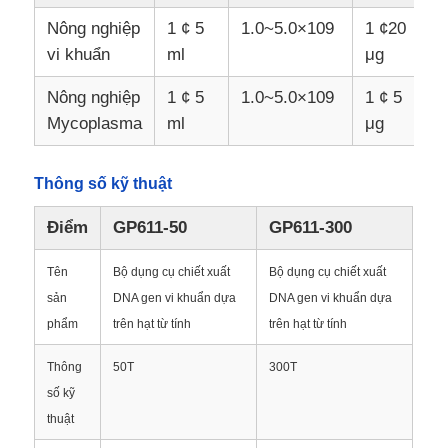
Nông nghiệp
1 ¢ 5
1.0~5.0×109
1 ¢20
vi khuẩn
ml
μg
Nông nghiệp
1 ¢ 5
1.0~5.0×109
1 ¢ 5
Mycoplasma
ml
μg
Thông số kỹ thuật
Điểm
GP611-50
GP611-300
Tên
Bộ dụng cụ chiết xuất
Bộ dụng cụ chiết xuất
sản
DNA gen vi khuẩn dựa
DNA gen vi khuẩn dựa
Trang chủ
phẩm
trên hạt từ tính
trên hạt từ tính
Thông
50T
300T
Các sản phẩm
số kỹ
thuật
Về Chúng Tôi