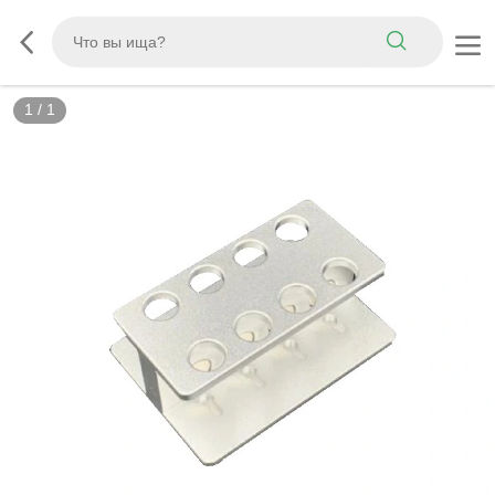
1
/
1