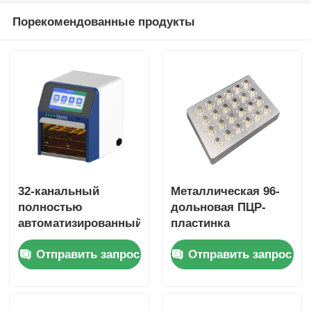
Порекомендованные продукты
Магнитные частицы NGS
Магнитные шарики для сортировки клеток
Магнитное очищение протеина шариков
Магнитные бисеры с поверхностной активацией
32-канальный
Металлическая 96-
полностью
дольновая ПЦР-
Автоматизированные приборы и расходные матер
автоматизированный
пластинка
экстрактор
магнитная стойка
Отправить запрос
Отправить запрос
нуклеиновой
кислоты