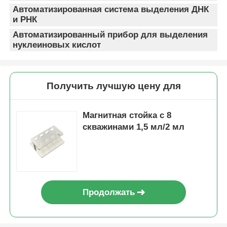
Автоматизированная система выделения ДНК
и РНК
Экскурсия по заводу
Автоматизированный прибор для выделения
нуклеиновых кислот
Контроль качества
Получить лучшую цену для
Свяжитесь с нами
Магнитная стойка с 8
Новости
скважинами 1,5 мл/2 мл
Запросить расценки
экстракция нуклеиновой кислоты магнитными шар
Продолжать
Набор экстракции ДНК / РНК