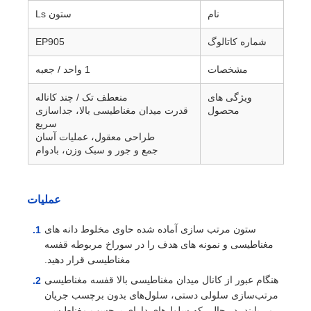
نام
ستون Ls
شماره کاتالوگ
EP905
مشخصات
1 واحد / جعبه
ویژگی های
منعطف تک / چند کاناله
محصول
قدرت میدان مغناطیسی بالا، جداسازی
سریع
طراحی معقول، عملیات آسان
جمع و جور و سبک وزن، بادوام
عملیات
خانه
ستون مرتب سازی آماده شده حاوی مخلوط دانه های
مغناطیسی و نمونه های هدف را در سوراخ مربوطه قفسه
مغناطیسی قرار دهید.
محصولات
هنگام عبور از کانال میدان مغناطیسی بالا قفسه مغناطیسی
مرتب‌سازی سلولی دستی، سلول‌های بدون برچسب جریان
درباره ما
می‌یابند، در حالی که سلول‌های دارای برچسب مغناطیسی