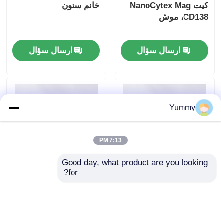
کیت NanoCytex Mag
خانم ستون
CD138، موش
ارسال سؤال
ارسال سؤال
Yummy
7:13 PM
Good day, what product are you looking 
for?
نانو سايتکس ماگ سي
نانوسای‌تکس مگ
دي 3، انسان
سی‌دی۸، انسانی