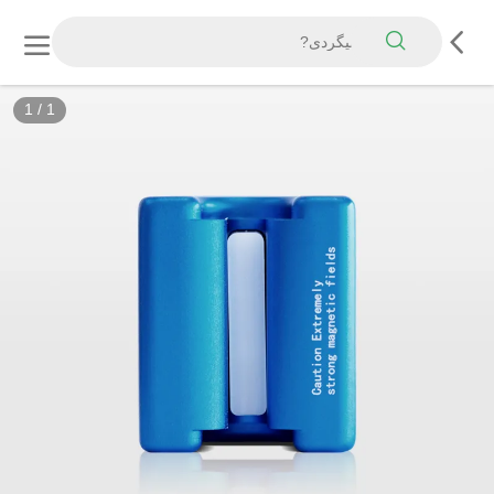
1
/
1