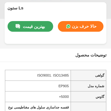
ستون Ls
حالا حرف بزن
بهترین قیمت
توضیحات محصول
گواهی
ISO9001. ISO13485
شماره مدل
EP905
گاوس
5000+
قفسه جداسازی سلول های مغناطیسی نوع