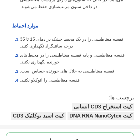
در داخل ستون مرتب‌سازی حفظ می‌شوند.
بازدید از کارخانه
موارد احتیاط
کنترل کیفیت
قفسه مغناطیسی را در یک محیط خشک در دمای 15 تا 35
درجه سانتیگراد نگهداری کنید.
قفسه مغناطیسی و پایه قفسه مغناطیسی را در محیط های
با ما تماس بگیرید
خورنده نگهداری نکنید.
قفسه مغناطیسی به حلال های خورنده حساس است.
اخبار
قفسه مغناطیسی را اتوکلاو نکنید.
درخواست قیمت
برچسب ها:
کیت استخراج CD3 انسانی
کیت DNA RNA NanoCytex
کیت اسید نوکلئیک CD3
استخراج اسید نوکلئیک مهره‌های مغناطیسی
کیت استخراج DNA / RNA