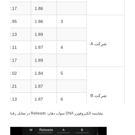
2.17
1.86
گره های مغناطیسی NGS
1.95
1.86
3
2.13
1.89
مهره‌های مغناطیسی مرتب‌سازی سلولی
شرکت A
2.11
1.87
4
خالص‌سازی پروتئین با مهره‌های مغناطیسی
2.17
1.89
گره های مغناطیسی فعال سطح
2.02
1.84
5
2.21
1.87
ابزار و مواد مصرفی خودکار
شرکت B
2.13
1.87
6
2.16
1.87
مقایسه الکتروفورز DNA سواب دهان: Rebeads در مقابل رقبا