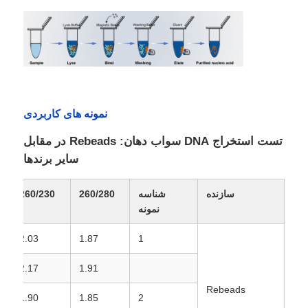
بازدید از کارخانه
کنترل کیفیت
نمونه های کاربردی
با ما تماس بگیرید
تست استخراج DNA سواب دهان: Rebeads در مقابل
سایر برندها
اخبار
سازنده
شناسه
260/280
260/230
نمونه
درخواست قیمت
2.03
1.87
1
استخراج اسید نوکلئیک مهره‌های مغناطیسی
2.17
1.91
Rebeads
1.90
1.85
2
کیت استخراج DNA / RNA