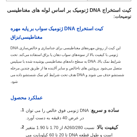
کیت استخراج DNA ژنومیک بر اساس لوله های مغناطیسی
توضیحات:
کیت استخراج DNA ژنومیک سواب بر پایه مهره
مغناطیسی/بزاق
این کیت از روش مهره‌های مغناطیسی برای جداسازی و خالص‌سازی DNA
ژنومی با کیفیت بالا از نمونه‌های سواب دهان یا بزاق استفاده می‌کند. تحت
شرایط نمک بالا، DNA به سطح دانه‌های مغناطیسی پوشیده شده با سیلیس
متصل می‌شود. پروتئین های ناخالص و سایر آلاینده ها از طریق چندین مرحله
شستشو حذف می شوند و DNA هدف تحت شرایط کم نمک شستشو داده می
شود.
عملکرد محصول
ساده و سریع
: DNA ژنومی فوق خالص را می توان
در عرض 40 دقیقه به دست آورد.
کیفیت بالا
: نسبت A260/280 از 1.70 تا 1.90 متغیر
است و طول قطعه DNA تا 20 تا 60 کیلوبایت می