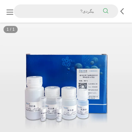
1
/
1