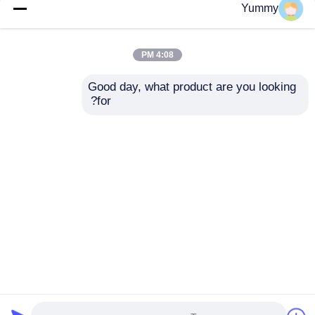
Yummy
4:08 PM
Good day, what product are you looking 
for?
کیت خالص سازی
کیت استخراج دی ان ای
محصول PCR مبتنی بر
ژل حجم بزرگ
مهره مغناطیسی
ارسال سؤال
ارسال سؤال
خانه
دربارهی ما
تماس با ما
Desktop Site
نقشه سایت
حریم خصوصی
کیفیت
استخراج اسید نوکلئیک مهره‌های مغناطیسی