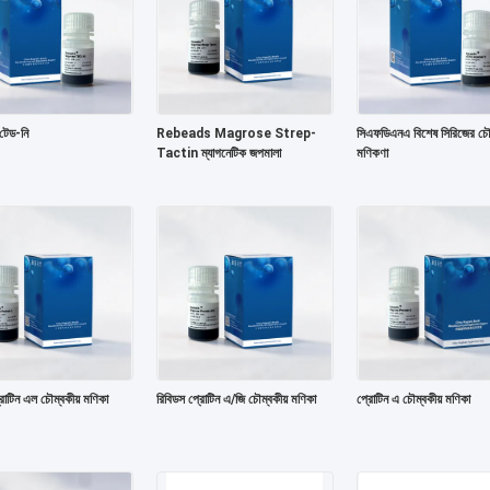
 টেড-নি
Rebeads Magrose Strep-
সিএফডিএনএ বিশেষ সিরিজের চৌম
Tactin ম্যাগনেটিক জপমালা
মণিকণা
রোটিন এল চৌম্বকীয় মণিকা
রিবিডস প্রোটিন এ/জি চৌম্বকীয় মণিকা
প্রোটিন এ চৌম্বকীয় মণিকা