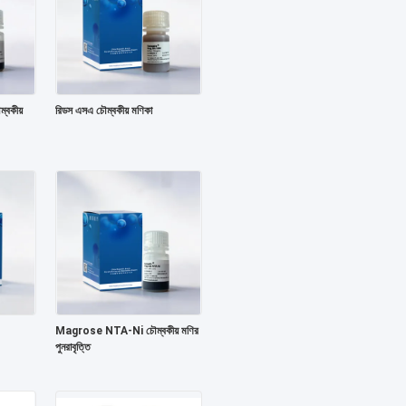
্বকীয়
রিডস এসএ চৌম্বকীয় মণিকা
Magrose NTA-Ni চৌম্বকীয় মণির
পুনরাবৃত্তি