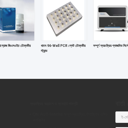
যাগ্রোজ জিএসএইচ চৌম্বকীয়
ধাতব 96-Well PCR প্লেট চৌম্বকীয়
সম্পূর্ণ স্বয়ংক্রিয় প্লাজমিড সি
স্ট্যান্ড
বার্তা
স্বয়ংক্রিয় যন্ত্রাংশ ও ব্যবহার্য সামগ্রী
QN-AUT-96MINI সম্পূর্ণ স্বয়ংক্রিয় নিউক্লিক এসিড
এক্সট্রাক্টর