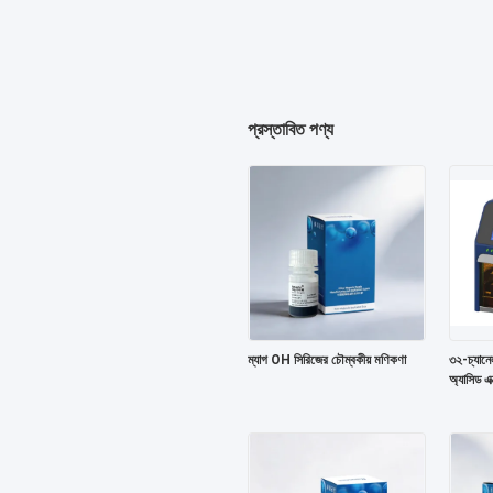
প্রস্তাবিত পণ্য
ম্যাগ OH সিরিজের চৌম্বকীয় মণিকণা
৩২-চ্যানেল 
অ্যাসিড এক্স