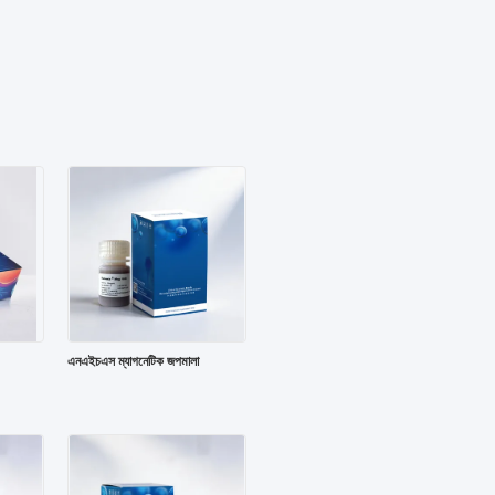
এনএইচএস ম্যাগনেটিক জপমালা