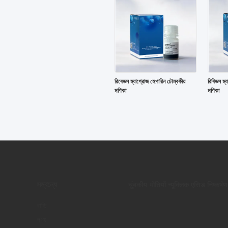
রিবেডস ম্যাগ্রোজ হেপারিন চৌম্বকীয়
রিবিডস ম্
মণিকা
মণিকা
সম্বন্ধে
चुंबकीय मोतियों न्यूक्लिक एसिड निष्कर्षण
বাড়ি
পণ্য